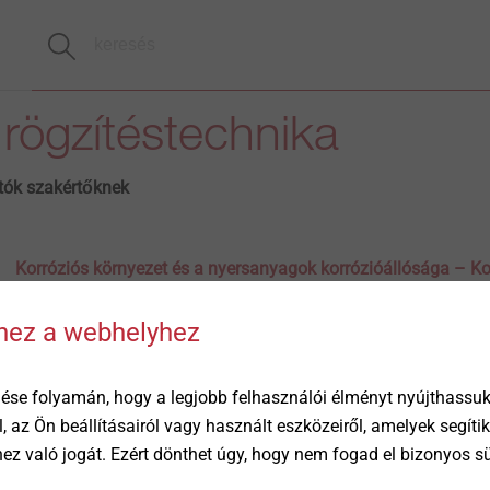
i rögzítéstechnika
tók szakértőknek
Korróziós környezet és a nyersanyagok korrózióállósága – Ko
3. rész
hhez a webhelyhez
03.11.2020
Korróziós útmutató
Ebben a részben megvizsgáljuk a korróziós környezetet, és b
ése folyamán, hogy a legjobb felhasználói élményt nyújthassuk 
korróziós kategóriákat és korrózióállósági osztályokat.
öl, az Ön beállításairól vagy használt eszközeiről, amelyek segí
Oldal megtekintése
éhez való jogát. Ezért dönthet úgy, hogy nem fogad el bizonyos s
Korrózióvédelem – Korróziós útmutató 2. rész