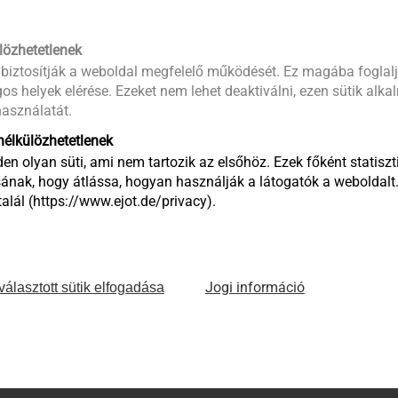
04.08.2020
Korróziós útmutató
Az útmutató második részében a korróziós károk megelőzésé
lözhetetlenek
lehetőségeivel foglalkozunk. Korrózióvédelem alatt azokat az
 biztosítják a weboldal megfelelő működését. Ez magába foglalj
os helyek elérése. Ezeket nem lehet deaktiválni, ezen sütik alk
értjük, ami a fém alkatrészek korróziós károsodásainak elkerü
asználatát.
Oldal megtekintése
élkülözhetetlenek
A korrózió típusai – Korróziós útmutató 1. rész
en olyan süti, ami nem tartozik az elsőhöz. Ezek főként statiszti
ának, hogy átlássa, hogyan használják a látogatók a weboldalt
23.07.2020
Korróziós útmutató
lál (https://www.ejot.de/privacy).
A korróziós útmutató első részében általános áttekintést kapu
és a leggyakoribb korróziós típusokról az építőiparban.
Oldal megtekintése
Jogi információ
választott sütik elfogadása