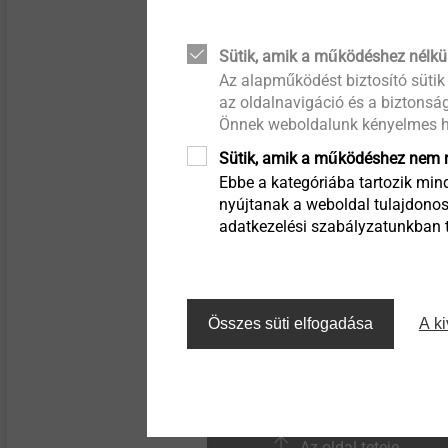
lightweight and composite
megoldások
®
Events
EJOWELD
Történet
Quality
design
Vízzáró harangok
Kapcsolat
Sütik, amik a működéshez nélkü
Függesztett hátulról
Az alapműködést biztosító sütik
®
EJOWELD
A minőség összeköt
Headlamp adjustment
szellőztetett homlokzatok
Szegecsek
Karrier
systems
az oldalnavigáció és a biztonság
Önnek weboldalunk kényelmes h
Fenntarthatóság
Sütik, amik a működéshez nem n
Szigeteléstartók
Fastening solutions for thin-
walled components
Ebbe a kategóriába tartozik mind
nyújtanak a weboldal tulajdonos
Tartozékok
adatkezelési szabályzatunkban ta
Automated assembly and
technical cleanliness
Gépek / Alkatrészek /
Szerszámok
Technical details & coatings
Összes süti elfogadása
A ki
Fastening solutions for
honeycomb and foam
structures
Az oldal teteje