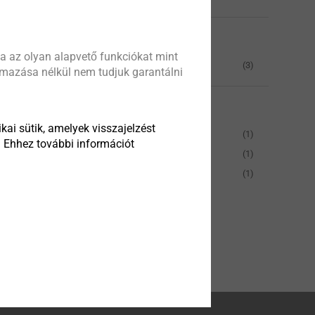
Kategóriák
nek
 intézkedéseket
a az olyan alapvető funkciókat mint
Korróziós útmutató
(3)
almazása nélkül nem tudjuk garantálni
lésére szolgál.
Megjelenés hónapja
kai sütik, amelyek visszajelzést
július
(1)
. Ehhez további információt
augusztus
(1)
nk a korrózióról
november
(1)
Minden szűrő
visszaállítása