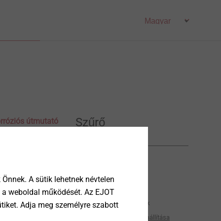
Szűrő
rróziós útmutató
Az Ön választása
emutatjuk a
Önnek. A sütik lehetnek névtelen
Korróziós útmutató
tik a weboldal működését. Az EJOT
Corrosion Guidebook
ütiket. Adja meg személyre szabott
Minden szűrő visszaállítása