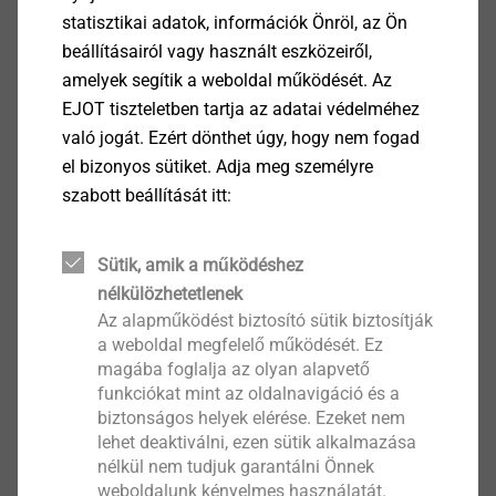
statisztikai adatok, információk Önröl, az Ön
Termékek
(3)
beállításairól vagy használt eszközeiről,
amelyek segítik a weboldal működését. Az
EJOT tiszteletben tartja az adatai védelméhez
való jogát. Ezért dönthet úgy, hogy nem fogad
el bizonyos sütiket. Adja meg személyre
szabott beállítását itt:
HSBR drive pin 14 collated
for P 560
Direkt rögzítés
Sütik, amik a működéshez
nélkülözhetetlenek
Termék megtekintése
Az alapműködést biztosító sütik biztosítják
a weboldal megfelelő működését. Ez
magába foglalja az olyan alapvető
funkciókat mint az oldalnavigáció és a
biztonságos helyek elérése. Ezeket nem
cartridges 6.3/16
lehet deaktiválni, ezen sütik alkalmazása
nélkül nem tudjuk garantálni Önnek
Direkt rögzítés
weboldalunk kényelmes használatát.