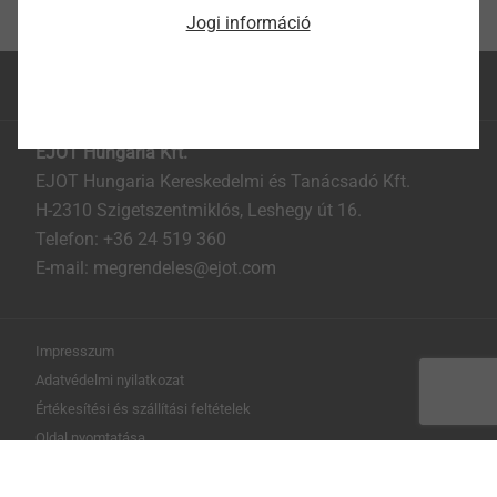
Jogi információ
Az oldal teteje
EJOT Hungaria Kft.
EJOT Hungaria Kereskedelmi és Tanácsadó Kft.
H-2310 Szigetszentmiklós, Leshegy út 16.
Telefon: +36 24 519 360
E-mail: megrendeles@ejot.com
Impresszum
Adatvédelmi nyilatkozat
Értékesítési és szállítási feltételek
Oldal nyomtatása