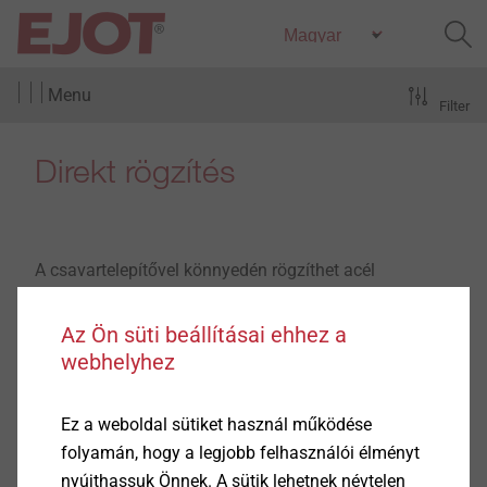
Menu
Filter
Direkt rögzítés
A csavartelepítővel könnyedén rögzíthet acél
profillemezeket, például kazettás elemeket ≥6mm-es
acél szerkezetekre. Ehhez a P560 csavartelepítőre van
Az Ön süti beállításai ehhez a
szüksége, illetve a hozzá tartozó patronokra.
webhelyhez
Ez a weboldal sütiket használ működése
Mutass többet
folyamán, hogy a legjobb felhasználói élményt
nyújthassuk Önnek. A sütik lehetnek névtelen