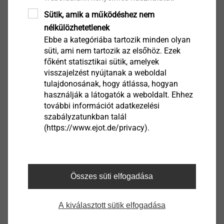
Termék megtekintése
Sütik, amik a működéshez nem
nélkülözhetetlenek
Ebbe a kategóriába tartozik minden olyan
süti, ami nem tartozik az elsőhöz. Ezek
főként statisztikai sütik, amelyek
visszajelzést nyújtanak a weboldal
Shot firing tool P 560
tulajdonosának, hogy átlássa, hogyan
Direkt rögzítés
használják a látogatók a weboldalt. Ehhez
további információt adatkezelési
Termék megtekintése
szabályzatunkban talál
(https://www.ejot.de/privacy).
Összes süti elfogadása
A kiválasztott sütik elfogadása