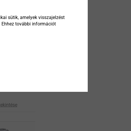
kai sütik, amelyek visszajelzést
. Ehhez további információt
STtec
riety for
learances
ekintése