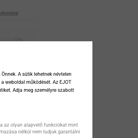
ekintése
Önnek. A sütik lehetnek névtelen
tik a weboldal működését. Az EJOT
ütiket. Adja meg személyre szabott
Screws
lutions for
llest
a az olyan alapvető funkciókat mint
ekintése
almazása nélkül nem tudjuk garantálni