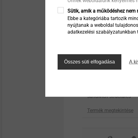
Önnek weboldalunk kényelmes h
Sütik, amik a működéshez nem n
Ebbe a kategóriába tartozik mind
nyújtanak a weboldal tulajdonos
adatkezelési szabályzatunkban ta
Összes süti elfogadása
A ki
®
EJOT TSSD
Reliable fastening
solutions for lightweigh
sandwich structures
Termék megtekintése