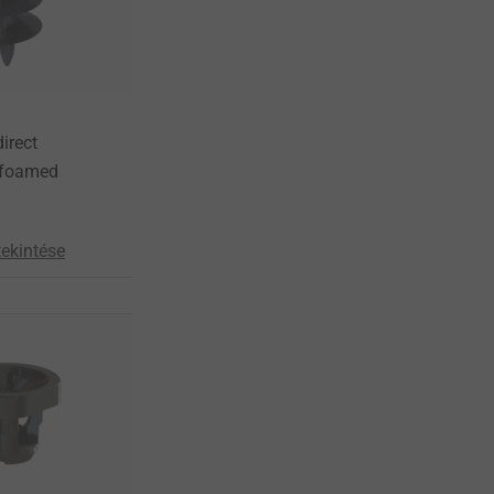
direct
 foamed
ekintése