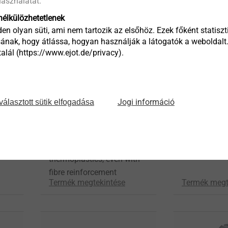
asználatát.
élkülözhetetlenek
en olyan süti, ami nem tartozik az elsőhöz. Ezek főként statiszti
ának, hogy átlássa, hogyan használják a látogatók a weboldalt
lál (https://www.ejot.de/privacy).
Jogi információ
választott sütik elfogadása
®
EJOT
ADJU
®
DELTAsert
Integrated va
Self-tapping insert for your
consistent c
t
plastic component – for all
thermoplastics, even with
fibre reinforcement
Termék megtekintése
Termék megt