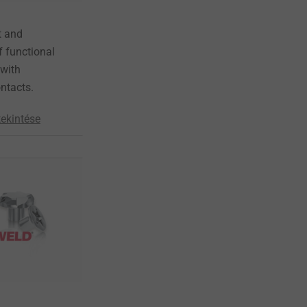
 and
f functional
 with
ntacts.
ekintése