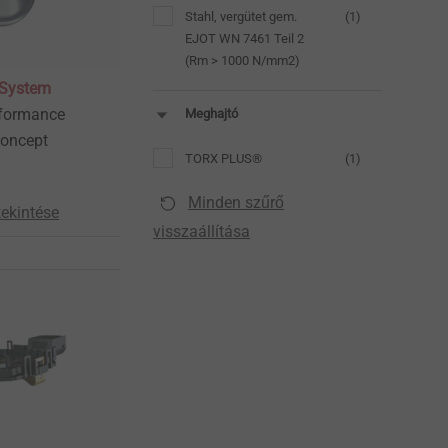
Stahl, vergütet gem.
(1)
EJOT WN 7461 Teil 2
(Rm > 1000 N/mm2)
-System
rformance
Meghajtó
concept
TORX PLUS®
(1)
Minden szűrő
ekintése
visszaállítása