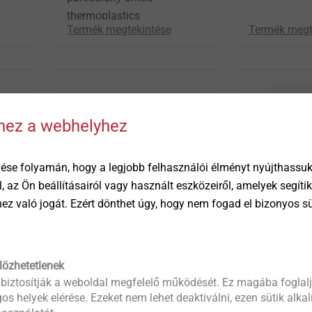
thermoplastics
Termék megtekintése
Termék megt
hhez a webhelyhez
ése folyamán, hogy a legjobb felhasználói élményt nyújthassuk 
öl, az Ön beállításairól vagy használt eszközeiről, amelyek segí
éhez való jogát. Ezért dönthet úgy, hogy nem fogad el bizonyos s
®
MAXXtip
EJOT Micro 
er
Direct fastening into high
Fastening so
strength materials
even the sma
components
lözhetetlenek
 biztosítják a weboldal megfelelő működését. Ez magába foglalj
Termék megtekintése
Termék megt
os helyek elérése. Ezeket nem lehet deaktiválni, ezen sütik alk