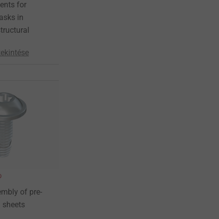
ents for
asks in
tructural
ekintése
®
embly of pre-
 sheets