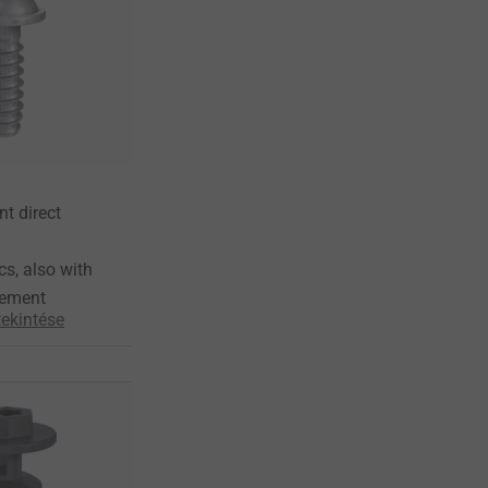
nt direct
cs, also with
cement
ekintése