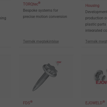
®
TORQtec
Housing
Bespoke systems for
Development
precise motion conversion
ning
production o
plastic parts
integrated co
Termék megtekintése
Termék megt
®
®
FDS
EJOWELD