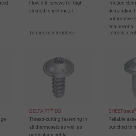
ated
Flow drill screws for high-
Friction elem
strength sheet metal
demanding t
automotive s
engineering
Termék megtekintése
Termék megt
®
DELTA PT
DS
SHEETtracs
age
Thread-cutting fastening in
Reliable ass
all thermosets as well as
punched thin
particularly brittle