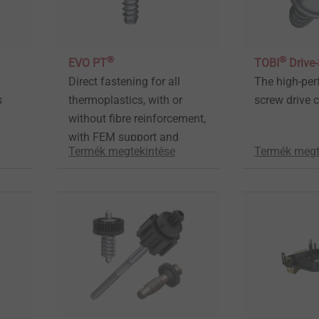
®
®
EVO PT
TOBI
Drive
Direct fastening for all
The high-pe
s
thermoplastics, with or
screw drive 
without fibre reinforcement,
with FEM support and
Termék megtekintése
Termék megt
calculation tool