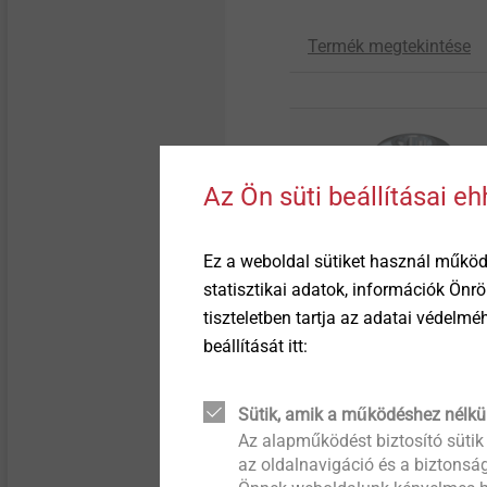
Termék megtekintése
Az Ön süti beállításai e
Ez a weboldal sütiket használ működ
statisztikai adatok, információk Önr
tiszteletben tartja az adatai védelm
®
Spiralform
beállítását itt:
The self-tapping fasten
for steel.
Sütik, amik a működéshez nélkü
Az alapműködést biztosító sütik
Termék megtekintése
az oldalnavigáció és a biztonság