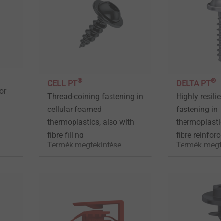
®
®
CELL PT
DELTA PT
or
Thread-coining fastening in
Highly resilie
cellular foamed
fastening in
thermoplastics, also with
thermoplasti
fibre filling
fibre reinfor
Termék megtekintése
Termék megt