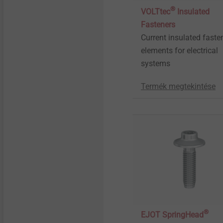
Micro screws
®
VOLTtec
Insulated
Fasteners
Structural components
Current insulated faste
made of plastics
elements for electrical
systems
Termék megtekintése
®
EJOT SpringHead