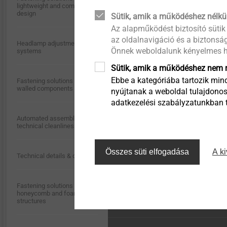
megoldások
lightweight and composite
®
Events
EJOWELD
Történet
Quality
design
Sütik, amik a működéshez nélkü
Kapcsolat
Vízzáró harangok
Az alapműködést biztosító sütik
Függesztett hátulról
az oldalnavigáció és a biztonság
®
®
EJOWELD
A minőség összeköt
szellőztetett homlokzatok
Headlamp adjustment
EJOFORM
Önnek weboldalunk kényelmes h
Karrier
Szegecsek
systems
Flexibility with multi-st
Sütik, amik a működéshez nem n
forming technology.
Fenntarthatóság
Ebbe a kategóriába tartozik mind
Szigeteléstartók
Fastening solutions for thin-
walled components
nyújtanak a weboldal tulajdonos
adatkezelési szabályzatunkban ta
Termék megtekintése
Tartozékok
Automated assembly and
technical cleanliness
Gépek / Alkatrészek /
Szerszámok
Összes süti elfogadása
A ki
Technical details & coatings
Fastening solutions for
honeycomb and foam
structures
Az oldal teteje