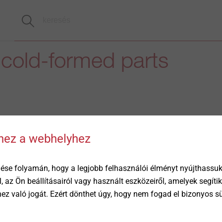
 cold-formed parts
)
hhez a webhelyhez
ése folyamán, hogy a legjobb felhasználói élményt nyújthassuk 
öl, az Ön beállításairól vagy használt eszközeiről, amelyek segí
éhez való jogát. Ezért dönthet úgy, hogy nem fogad el bizonyos s