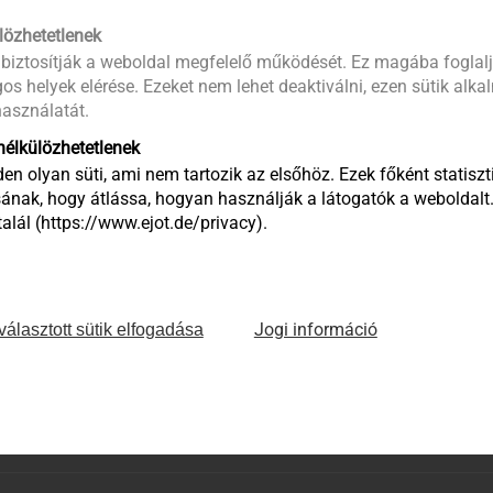
lözhetetlenek
 biztosítják a weboldal megfelelő működését. Ez magába foglalj
os helyek elérése. Ezeket nem lehet deaktiválni, ezen sütik alk
asználatát.
age
élkülözhetetlenek
en olyan süti, ami nem tartozik az elsőhöz. Ezek főként statiszti
ának, hogy átlássa, hogyan használják a látogatók a weboldalt
lál (https://www.ejot.de/privacy).
Jogi információ
választott sütik elfogadása