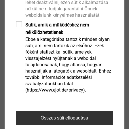
lehet deaktiválni, ezen sütik alkalmazása
first general result about the feasibility of your
nélkül nem tudjuk garantálni Önnek
joining task. Click here for a registration and log-
weboldalunk kényelmes használatát.
in ...
Sütik, amik a működéshez nem
nélkülözhetetlenek
Ebbe a kategóriába tartozik minden olyan
süti, ami nem tartozik az elsőhöz. Ezek
Go to CAD Data
főként statisztikai sütik, amelyek
visszajelzést nyújtanak a weboldal
tulajdonosának, hogy átlássa, hogyan
használják a látogatók a weboldalt. Ehhez
további információt adatkezelési
szabályzatunkban talál
(https://www.ejot.de/privacy).
Összes süti elfogadása