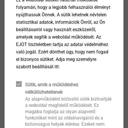
folyamán, hogy a legjobb felhasználói élményt
®
EJOWELD
Services
nyújthassuk Önnek. A sütik lehetnek névtelen
statisztikai adatok, információk Önröl, az Ön
beállításairól vagy használt eszközeiről,
amelyek segítik a weboldal működését. Az
EJOT tiszteletben tartja az adatai védelméhez
való jogát. Ezért dönthet úgy, hogy nem fogad
el bizonyos sütiket. Adja meg személyre
szabott beállítását itt:
Sütik, amik a működéshez
nélkülözhetetlenek
Az alapműködést biztosító sütik biztosítják
a weboldal megfelelő működését. Ez
®
EJOWELD
Application Check
magába foglalja az olyan alapvető
funkciókat mint az oldalnavigáció és a
biztonságos helyek elérése. Ezeket nem
®
Our EJOWELD
Application Check gives you a