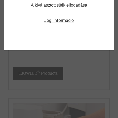
A kiválasztott sütik elfogadása
®
EJOWELD
Products
Jogi információ
Friction elements for demanding tasks in
automotive structural engineering...
®
EJOWELD
Products