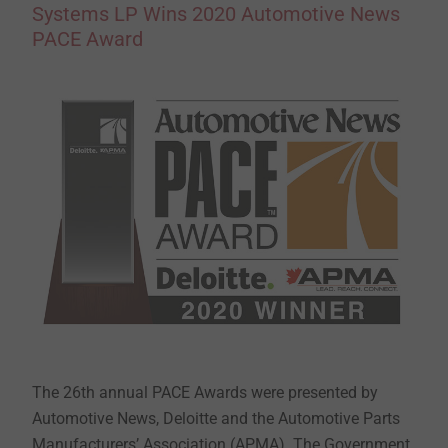
Systems LP Wins 2020 Automotive News
®
Besides the technology, the business unit EJOWELD
PACE Award
also provides the development and production of
friction welding elements as well as the full equipment
and service. All from one source!
®
Since February 2015, EJOWELD
machines have been
running in the automotive serial production setting
reliably thousands of joints every day.
The 26th annual PACE Awards were presented by
Automotive News, Deloitte and the Automotive Parts
Manufacturers’ Association (APMA). The Government