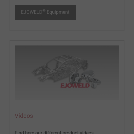
®
EJOWELD
Equipment
Videos
Find here our different product videos...