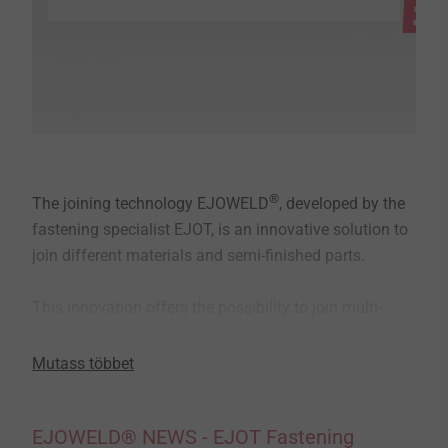
®
The joining technology EJOWELD
, developed by the
fastening specialist EJOT, is an innovative solution to
join different materials and semi-finished parts.
This innovation offers the possibility to join multi-
material-designs, especially lightweight materials such
as aluminum and advanced high-strength steel, with a
Mutass többet
friction element setting tool which is suitable for
robots.
EJOWELD® NEWS - EJOT Fastening