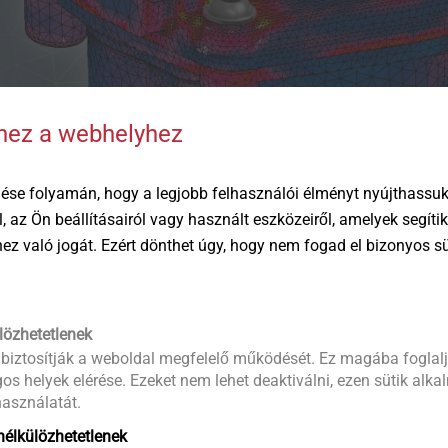
hhez a webhelyhez
ése folyamán, hogy a legjobb felhasználói élményt nyújthassuk 
öl, az Ön beállításairól vagy használt eszközeiről, amelyek segí
éhez való jogát. Ezért dönthet úgy, hogy nem fogad el bizonyos s
lözhetetlenek
 biztosítják a weboldal megfelelő működését. Ez magába foglalj
os helyek elérése. Ezeket nem lehet deaktiválni, ezen sütik alk
asználatát.
élkülözhetetlenek