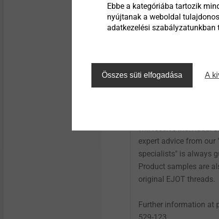
Ebbe a kategóriába tartozik mind
nyújtanak a weboldal tulajdonos
adatkezelési szabályzatunkban ta
®
EJOT
Rapid P
Összes süti elfogadása
A ki
For urgent product sa
prototype management i
contact. Within two to 
will receive individual
expert advice from our
specialists" is always 
Product samples are al
original EJOT threads.
Further information at
529-123