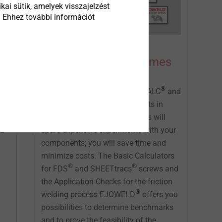
kai sütik, amelyek visszajelzést
. Ehhez további információt
Calculation programmes
®
The prognosis program EVO CALC
and
®
h
Xt CALC
for predesigning joints in
thermoplastics and light metals will
nd
spare expensive experiments with your
components; you will save time and
minimize costs. The Basic Calculators
®
®
for FDS
and SHEETtracs
screws and
the Application Checks for the friction
®
welding process EJOWELD
offers you
possibilities to determine benchmarks
and to prove the feasibility of the