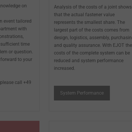
 knowledge on
Analysis of the costs of a joint shows
that the actual fastener value
n event tailored
represents the smallest share. The
partment with
largest part of the costs comes from
onstrations,
design, logistics, assembly, purchasi
sufficient time
and quality assurance. With EJOT the
blem or question.
costs of the complete system can be
 forward to your
reduced and system performance
increased.
 please call +49
System Performance