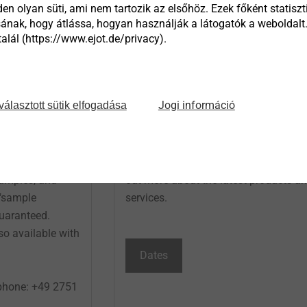
en olyan süti, ami nem tartozik az elsőhöz. Ezek főként statiszti
ának, hogy átlássa, hogyan használják a látogatók a weboldalt
lál (https://www.ejot.de/privacy).
arts
Dates
Jogi információ
választott sütik elfogadása
mples the EJOT
With one click, you get an overview of
s your first
all trade fairs and events during whic
four weeks you
you can get in touch with us and find
 samples, and
out more about the latest products a
 "sample
services.
guaranteed.
so available with
Dates
 phone: +49 2751