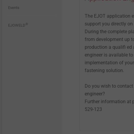
lightweight and composite
megoldások
®
Történet
Events
EJOWELD
Quality
design
Vízzáró harangok
Kapcsolat
The EJOT application e
Függesztett hátulról
support you directly on 
®
A minőség összeköt
EJOWELD
Headlamp adjustment
szellőztetett homlokzatok
Szegecsek
Karrier
systems
During the complete pl
from development up to
Fenntarthatóság
production a qualifi ed
Szigeteléstartók
Fastening solutions for thin-
walled components
engineer is available to
implementation of your
Tartozékok
fastening solution.
Automated assembly and
technical cleanliness
Gépek / Alkatrészek /
Do you wish to contact
Szerszámok
Technical details & coatings
engineer?
Further information at
529-123
Fastening solutions for
honeycomb and foam
structures