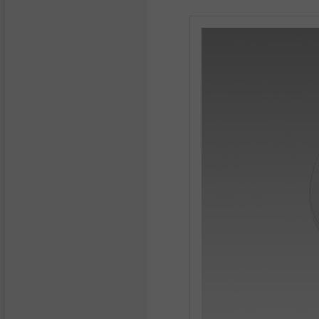
Micro screws
Structural components
made of plastics