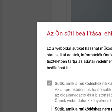
Az Ön süti beállításai e
Ez a weboldal sütiket használ működ
statisztikai adatok, információk Önr
tiszteletben tartja az adatai védelm
beállítását itt:
Sütik, amik a működéshez nélkü
Az alapműködést biztosító sütik
az oldalnavigáció és a biztonság
Önnek weboldalunk kényelmes h
Sütik, amik a működéshez nem n