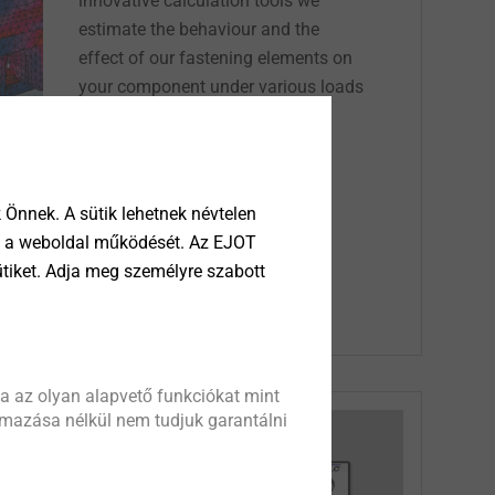
innovative calculation tools we
estimate the behaviour and the
effect of our fastening elements on
your component under various loads
and then give you the respective
recommendation.
Önnek. A sütik lehetnek névtelen
tik a weboldal működését. Az EJOT
More about CAE services
ütiket. Adja meg személyre szabott
a az olyan alapvető funkciókat mint
almazása nélkül nem tudjuk garantálni