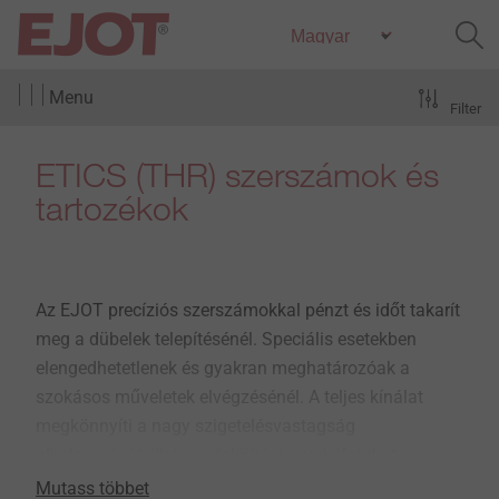
Menu
Filter
ETICS (THR) szerszámok és
tartozékok
Az EJOT precíziós szerszámokkal pénzt és időt takarít
meg a dübelek telepítésénél. Speciális esetekben
elengedhetetlenek és gyakran meghatározóak a
szokásos műveletek elvégzésénél. A teljes kínálat
megkönnyíti a nagy szigetelésvastagság
alkalmazását, illetve a felújítási munkálatokat a
homlokzati hőszigetelésen. Minden szerszám kiváló
Mutass többet