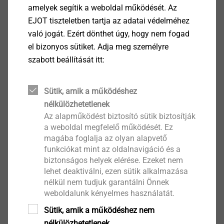
amelyek segítik a weboldal működését. Az
Termék megtekintése
EJOT tiszteletben tartja az adatai védelméhez
való jogát. Ezért dönthet úgy, hogy nem fogad
el bizonyos sütiket. Adja meg személyre
szabott beállítását itt:
Hézagkiegyenlítő AS
Sütik, amik a működéshez
ETICS (THR) szerszámok és tartozékok
nélkülözhetetlenek
Termék megtekintése
Az alapműködést biztosító sütik biztosítják
a weboldal megfelelő működését. Ez
magába foglalja az olyan alapvető
funkciókat mint az oldalnavigáció és a
biztonságos helyek elérése. Ezeket nem
lehet deaktiválni, ezen sütik alkalmazása
nélkül nem tudjuk garantálni Önnek
Profiltoldó PV
weboldalunk kényelmes használatát.
ETICS (THR) szerszámok és tartozékok
Sütik, amik a működéshez nem
Termék megtekintése
nélkülözhetetlenek