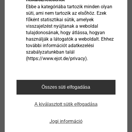
Ebbe a kategóriába tartozik minden olyan
süti, ami nem tartozik az elsőhöz. Ezek
főként statisztikai sütik, amelyek
visszajelzést nyújtanak a weboldal
tulajdonosának, hogy átlássa, hogyan
®
ejotherm
STR-záródugó
használják a látogatók a weboldalt. Ehhez
ETICS (THR) szerszámok és tartozékok
további információt adatkezelési
szabályzatunkban talál
Termék megtekintése
(https://www.ejot.de/privacy).
®
Összes süti elfogadása
ejotherm
2GE SDS-plus
szár
ETICS (THR) szerszámok és tartozékok
A kiválasztott sütik elfogadása
Termék megtekintése
Jogi információ