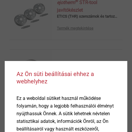
®
ejotherm
STR-tool
javítókészlet
ETICS (THR) szerszámok és tartozékok
Termék megtekintése
Vakolatmaró
ETICS (THR) szerszámok és tartozékok
Az Ön süti beállításai ehhez a
webhelyhez
Termék megtekintése
Ez a weboldal sütiket használ működése
folyamán, hogy a legjobb felhasználói élményt
nyújthassuk Önnek. A sütik lehetnek névtelen
statisztikai adatok, információk Önröl, az Ön
Szerelőszett
beállításairól vagy használt eszközeiről,
ETICS (THR) szerszámok és tartozékok