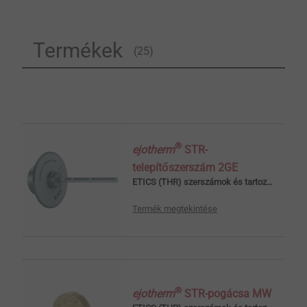
minőségű anyagokból készül és tökéletesen
illeszkedik az EJOT dübelekhez.
Termékek
(25)
®
ejotherm
STR-
telepítőszerszám 2GE
ETICS (THR) szerszámok és tartozékok
Termék megtekintése
®
ejotherm
STR-pogácsa MW