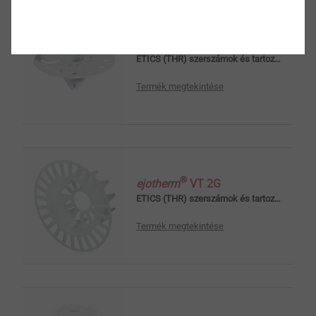
SBH-T 2G 60/25
ETICS (THR) szerszámok és tartozékok
Termék megtekintése
®
ejotherm
VT 2G
ETICS (THR) szerszámok és tartozékok
Termék megtekintése