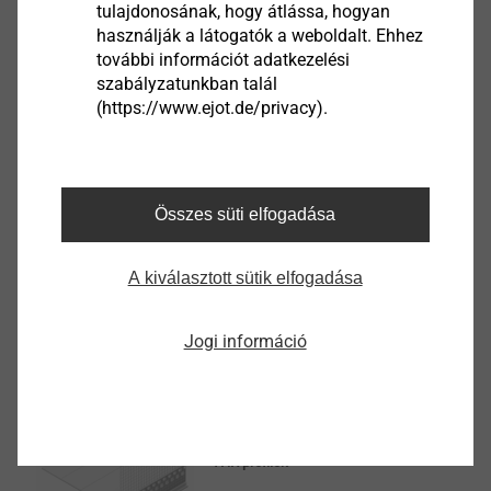
tulajdonosának, hogy átlássa, hogyan
Lábazati indítóprofilra csatlakozó hálós profil
használják a látogatók a weboldalt. Ehhez
további információt adatkezelési
Termék megtekintése
szabályzatunkban talál
(https://www.ejot.de/privacy).
Pro GAP Giga Flex slim
Összes süti elfogadása
Extra rugalmas nyílászáró-csatlakozó profil
Termék megtekintése
A kiválasztott sütik elfogadása
Jogi információ
®
Basebead profile EJOT
Pro
SOP
THR profilok