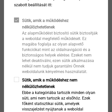
szabott beállítását itt:
Pro GAP
Extra rugalmas nyílászáró-csatlakozó profil
Sütik, amik a működéshez
Termék megtekintése
nélkülözhetetlenek
Az alapműködést biztosító sütik biztosítják
a weboldal megfelelő működését. Ez
magába foglalja az olyan alapvető
funkciókat mint az oldalnavigáció és a
biztonságos helyek elérése. Ezeket nem
Pro TKP
lehet deaktiválni, ezen sütik alkalmazása
nélkül nem tudjuk garantálni Önnek
Hálós-vízorros élvédő profil
weboldalunk kényelmes használatát.
Termék megtekintése
Sütik, amik a működéshez nem
nélkülözhetetlenek
Ebbe a kategóriába tartozik minden olyan
süti, ami nem tartozik az elsőhöz. Ezek
főként statisztikai sütik, amelyek
visszajelzést nyújtanak a weboldal
Pro ASP