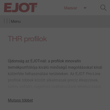
Menu
THR profilok
Újdonság az EJOT-nál: a profilok innovatív
termékportfóliója kiváló minőségű megoldásokat kínál
különféle felhasználási területeken. Az EJOT Pro-Line
profilok többek között alkalmasak precíz élképzések,
tartós, esőálló, rugalmas csatlakozások létrehozására
a hőszigetelő rendszereknél.
Mutass többet