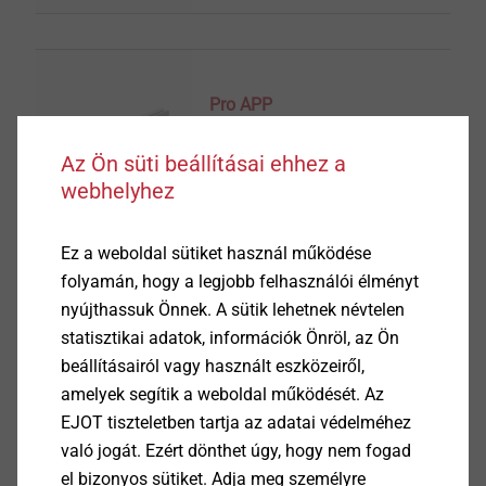
Pro APP
THR profilok
Az Ön süti beállításai ehhez a
Termék megtekintése
webhelyhez
Ez a weboldal sütiket használ működése
folyamán, hogy a legjobb felhasználói élményt
nyújthassuk Önnek. A sütik lehetnek névtelen
Pro ASP-R
statisztikai adatok, információk Önröl, az Ön
Lábazati indítóprofilra csatlakozó hálós profil
beállításairól vagy használt eszközeiről,
Termék megtekintése
amelyek segítik a weboldal működését. Az
EJOT tiszteletben tartja az adatai védelméhez
való jogát. Ezért dönthet úgy, hogy nem fogad
el bizonyos sütiket. Adja meg személyre