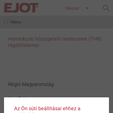
Menu
Homlokzati hőszigetelő rendszerek (THR)
rögzítőelemei
Régió Magyarország
Nagy Zoltán
projektmenedzser
Az Ön süti beállításai ehhez a
znagy@ejot.com