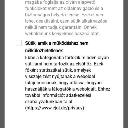
magába foglalja az olyan alapvető
Közép- és Kelet-Magyarország
funkciókat mint az oldalnavigáció és a
biztonságos helyek elérése. Ezeket nem
lehet deaktiválni, ezen sütik alkalmazása
Szlama Zoltán
nélkül nem tudjuk garantálni Önnek
műszaki értékesítő
weboldalunk kényelmes használatát.
zszlama@ejot.com
Sütik, amik a működéshez nem
+36 20 395 7851
nélkülözhetetlenek
Ebbe a kategóriába tartozik minden olyan
süti, ami nem tartozik az elsőhöz. Ezek
Értékesítési pontok- Válasszon régiót!
főként statisztikai sütik, amelyek
visszajelzést nyújtanak a weboldal
tulajdonosának, hogy átlássa, hogyan
használják a látogatók a weboldalt. Ehhez
Budapest
további információt adatkezelési
szabályzatunkban talál
(https://www.ejot.de/privacy).
Nyugat-Magyarország