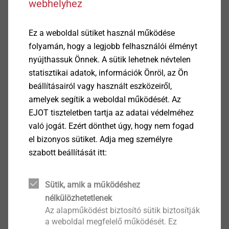
webhelyhez
+36 20 360 5820
Ez a weboldal sütiket használ működése
Iroda
folyamán, hogy a legjobb felhasználói élményt
nyújthassuk Önnek. A sütik lehetnek névtelen
Csordás Edina
statisztikai adatok, információk Önröl, az Ön
kereskedelmi asszisztens
beállításairól vagy használt eszközeiről,
ecsordas@ejot.com
amelyek segítik a weboldal működését. Az
+36 20 293 9635
EJOT tiszteletben tartja az adatai védelméhez
való jogát. Ezért dönthet úgy, hogy nem fogad
Közép- és Nyugat-Magyarország
el bizonyos sütiket. Adja meg személyre
szabott beállítását itt:
Simonfay László
műszaki értékesítő
Sütik, amik a működéshez
lsimonfay@ejot.com
nélkülözhetetlenek
+36 30 343 0684
Az alapműködést biztosító sütik biztosítják
a weboldal megfelelő működését. Ez