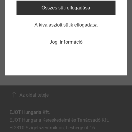
Összes süti elfogadása
A kiválasztott sütik elfogadása
Kelet-Magyarország
Jogi információ
Az oldal teteje
EJOT Hungaria Kft.
EJOT Hungaria Kereskedelmi és Tanácsadó Kft.
H-2310 Szigetszentmiklós, Leshegy út 16.