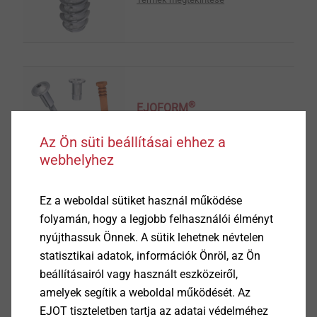
®
EJOFORM
Az Ön süti beállításai ehhez a
Termék megtekintése
webhelyhez
Ez a weboldal sütiket használ működése
folyamán, hogy a legjobb felhasználói élményt
nyújthassuk Önnek. A sütik lehetnek névtelen
®
ALtracs
Plus
statisztikai adatok, információk Önröl, az Ön
beállításairól vagy használt eszközeiről,
Termék megtekintése
amelyek segítik a weboldal működését. Az
EJOT tiszteletben tartja az adatai védelméhez