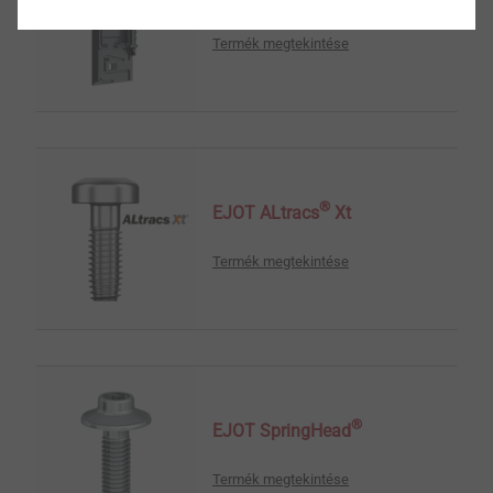
Termék megtekintése
®
EJOT ALtracs
Xt
Termék megtekintése
®
EJOT SpringHead
Termék megtekintése