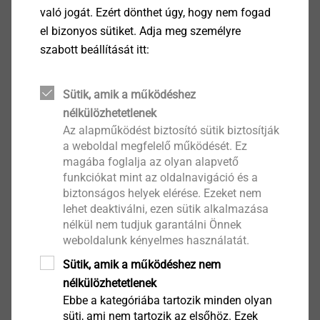
való jogát. Ezért dönthet úgy, hogy nem fogad
el bizonyos sütiket. Adja meg személyre
szabott beállítását itt:
®
FDS
Sütik, amik a működéshez
Termék megtekintése
nélkülözhetetlenek
Az alapműködést biztosító sütik biztosítják
a weboldal megfelelő működését. Ez
magába foglalja az olyan alapvető
funkciókat mint az oldalnavigáció és a
biztonságos helyek elérése. Ezeket nem
lehet deaktiválni, ezen sütik alkalmazása
®
SHEETtracs
nélkül nem tudjuk garantálni Önnek
weboldalunk kényelmes használatát.
Termék megtekintése
Sütik, amik a működéshez nem
nélkülözhetetlenek
Ebbe a kategóriába tartozik minden olyan
süti, ami nem tartozik az elsőhöz. Ezek