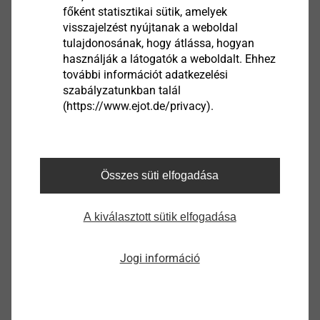
főként statisztikai sütik, amelyek
visszajelzést nyújtanak a weboldal
EJOT Covers
tulajdonosának, hogy átlássa, hogyan
használják a látogatók a weboldalt. Ehhez
Termék megtekintése
további információt adatkezelési
szabályzatunkban talál
(https://www.ejot.de/privacy).
Housing
Összes süti elfogadása
Termék megtekintése
A kiválasztott sütik elfogadása
Jogi információ
Sensor Housings