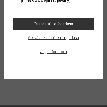
(https://www.ejot.de/privacy).
®
EJOT SpringHead
Összes süti elfogadása
Termék megtekintése
A kiválasztott sütik elfogadása
Jogi információ