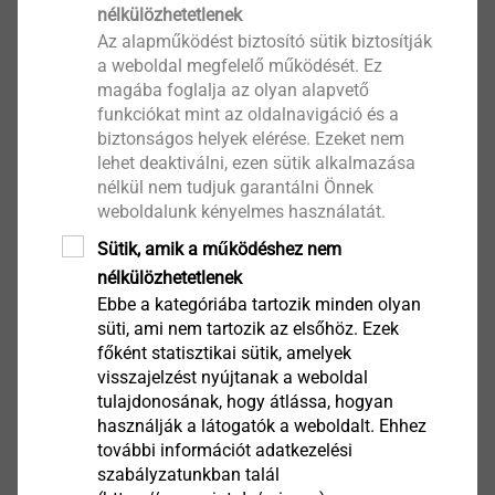
nélkülözhetetlenek
Az alapműködést biztosító sütik biztosítják
a weboldal megfelelő működését. Ez
magába foglalja az olyan alapvető
funkciókat mint az oldalnavigáció és a
biztonságos helyek elérése. Ezeket nem
lehet deaktiválni, ezen sütik alkalmazása
EJOT Micro Screws
nélkül nem tudjuk garantálni Önnek
weboldalunk kényelmes használatát.
Termék megtekintése
Sütik, amik a működéshez nem
nélkülözhetetlenek
Ebbe a kategóriába tartozik minden olyan
süti, ami nem tartozik az elsőhöz. Ezek
főként statisztikai sütik, amelyek
visszajelzést nyújtanak a weboldal
®
EJOT ALtracs
Xt
tulajdonosának, hogy átlássa, hogyan
használják a látogatók a weboldalt. Ehhez
Termék megtekintése
további információt adatkezelési
szabályzatunkban talál