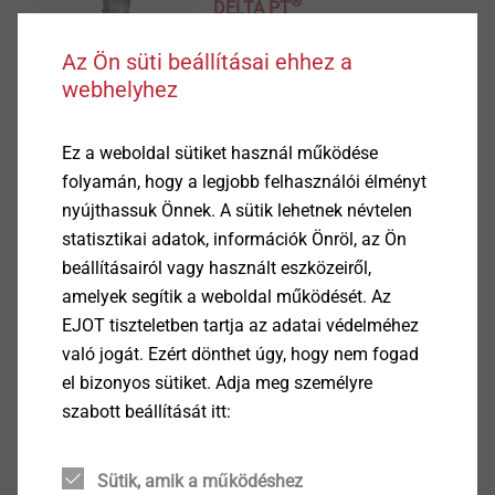
®
DELTA PT
Az Ön süti beállításai ehhez a
Termék megtekintése
webhelyhez
Ez a weboldal sütiket használ működése
folyamán, hogy a legjobb felhasználói élményt
nyújthassuk Önnek. A sütik lehetnek névtelen
®
EJOFORM
statisztikai adatok, információk Önröl, az Ön
beállításairól vagy használt eszközeiről,
Termék megtekintése
amelyek segítik a weboldal működését. Az
EJOT tiszteletben tartja az adatai védelméhez
való jogát. Ezért dönthet úgy, hogy nem fogad
el bizonyos sütiket. Adja meg személyre
szabott beállítását itt:
®
ALtracs
Plus
Sütik, amik a működéshez
Termék megtekintése