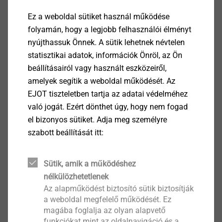
Ez a weboldal sütiket használ működése
folyamán, hogy a legjobb felhasználói élményt
nyújthassuk Önnek. A sütik lehetnek névtelen
®
FDS
statisztikai adatok, információk Önröl, az Ön
beállításairól vagy használt eszközeiről,
Termék megtekintése
amelyek segítik a weboldal működését. Az
EJOT tiszteletben tartja az adatai védelméhez
való jogát. Ezért dönthet úgy, hogy nem fogad
el bizonyos sütiket. Adja meg személyre
szabott beállítását itt:
®
Spiralform
Sütik, amik a működéshez
Termék megtekintése
nélkülözhetetlenek
Az alapműködést biztosító sütik biztosítják
a weboldal megfelelő működését. Ez
magába foglalja az olyan alapvető
funkciókat mint az oldalnavigáció és a