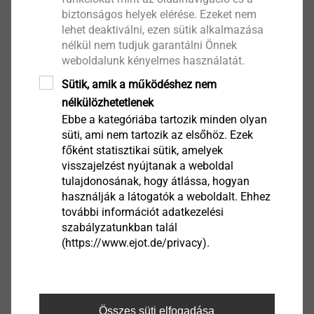
biztonságos helyek elérése. Ezeket nem
lehet deaktiválni, ezen sütik alkalmazása
®
SHEETtracs
nélkül nem tudjuk garantálni Önnek
weboldalunk kényelmes használatát.
Termék megtekintése
Sütik, amik a működéshez nem
nélkülözhetetlenek
Ebbe a kategóriába tartozik minden olyan
süti, ami nem tartozik az elsőhöz. Ezek
főként statisztikai sütik, amelyek
visszajelzést nyújtanak a weboldal
EJOT Micro Screws
tulajdonosának, hogy átlássa, hogyan
használják a látogatók a weboldalt. Ehhez
Termék megtekintése
további információt adatkezelési
szabályzatunkban talál
(https://www.ejot.de/privacy).
®
FLOWpoint DELTA PT
Összes süti elfogadása