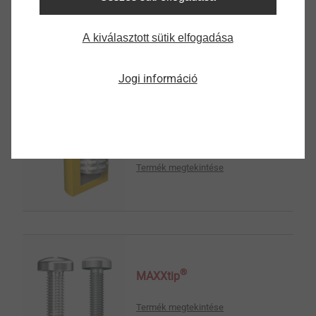
Termék megtekintése
A kiválasztott sütik elfogadása
Jogi információ
®
DELTAsert
Termék megtekintése
®
MAXXtip
Termék megtekintése