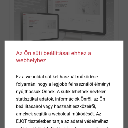
Az Ön süti beállításai ehhez a
webhelyhez
CAD & more on ejot.com
Ez a weboldal sütiket használ működése
With the one-time registration we provide in this
folyamán, hogy a legjobb felhasználói élményt
area
CAD data
in various formats as well as
nyújthassuk Önnek. A sütik lehetnek névtelen
PDFs of the technical drawings of our products
statisztikai adatok, információk Önröl, az Ön
®
®
®
DELTA PT
, SHEETtracs
and ALtracs
Plus.
beállításairól vagy használt eszközeiről,
Additionally, CAD & more offers you the
amelyek segítik a weboldal működését. Az
possibility to design your individual joints with
EJOT tiszteletben tartja az adatai védelméhez
the aid of prognosis programs or to check their