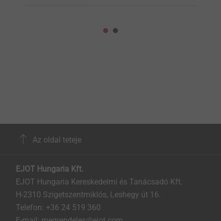
Az oldal teteje
EJOT Hungaria Kft.
EJOT Hungaria Kereskedelmi és Tanácsadó Kft.
H-2310 Szigetszentmiklós, Leshegy út 16.
Telefon: +36 24 519 360
E-mail: megrendeles@ejot.com