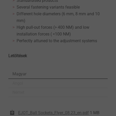
Standardised products
Several fastening variants feasible
Different hole diameters (6 mm, 8 mm and 10
mm)
High pull-out forces (> 400 NM) and low
installation forces ( <100 NM)
Perfectly attuned to the adjustment systems
Letöltések
Magyar
Angol
Német
EJOT_Ball Sockets_Flyer_08.23_en.pdf
1 MB