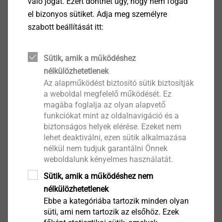
való jogát. Ezért dönthet úgy, hogy nem fogad
feasibility by
APPLICATION CHECKs.
el bizonyos sütiket. Adja meg személyre
Furthermore, you can download the latest product
szabott beállítását itt:
brochures, technical publications and the EJOT
company standards.
Sütik, amik a működéshez
nélkülözhetetlenek
Az alapműködést biztosító sütik biztosítják
CAD & more
a weboldal megfelelő működését. Ez
magába foglalja az olyan alapvető
funkciókat mint az oldalnavigáció és a
biztonságos helyek elérése. Ezeket nem
lehet deaktiválni, ezen sütik alkalmazása
Ball Sockets
nélkül nem tudjuk garantálni Önnek
weboldalunk kényelmes használatát.
Sütik, amik a működéshez nem
nélkülözhetetlenek
Ebbe a kategóriába tartozik minden olyan
süti, ami nem tartozik az elsőhöz. Ezek