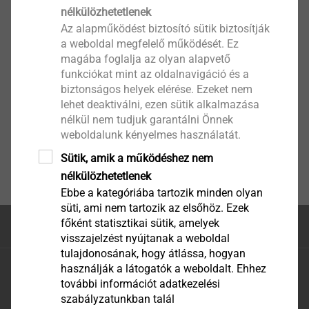
nélkülözhetetlenek
Ahmed Essam Aziz – Cairo
Az alapműködést biztosító sütik biztosítják
a weboldal megfelelő működését. Ez
magába foglalja az olyan alapvető
phone: +20 110 03 09 433
funkciókat mint az oldalnavigáció és a
e-mail:
aaziz@ejot.com
biztonságos helyek elérése. Ezeket nem
lehet deaktiválni, ezen sütik alkalmazása
nélkül nem tudjuk garantálni Önnek
weboldalunk kényelmes használatát.
Sütik, amik a működéshez nem
nélkülözhetetlenek
Ebbe a kategóriába tartozik minden olyan
süti, ami nem tartozik az elsőhöz. Ezek
főként statisztikai sütik, amelyek
Az oldal teteje
visszajelzést nyújtanak a weboldal
tulajdonosának, hogy átlássa, hogyan
EJOT Hungaria Kft.
használják a látogatók a weboldalt. Ehhez
további információt adatkezelési
EJOT Hungaria Kereskedelmi és Tanácsadó Kft.
szabályzatunkban talál
H-2310 Szigetszentmiklós, Leshegy út 16.