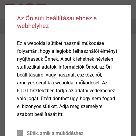
Az Ön süti beállításai ehhez a
webhelyhez
Menu
Ez a weboldal sütiket használ működése
EJOT Fixing Solutions Egypt
folyamán, hogy a legjobb felhasználói élményt
nyújthassuk Önnek. A sütik lehetnek névtelen
Unfortunately, we do not have an internet presence for
statisztikai adatok, információk Önröl, az Ön
Egypt.
beállításairól vagy használt eszközeiről,
amelyek segítik a weboldal működését. Az
You are welcome to contact the following contact
EJOT tiszteletben tartja az adatai védelméhez
person.
való jogát. Ezért dönthet úgy, hogy nem fogad
el bizonyos sütiket. Adja meg személyre
EJOT Fixing Solutions Egypt
szabott beállítását itt:
Raya building plot 133
70th street banking sector
5th settlement New Cairo
Sütik, amik a működéshez