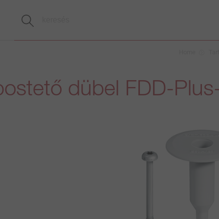
Home
Tar
postető dübel FDD-Plus