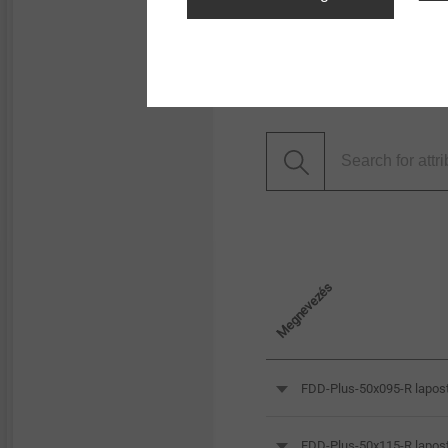
Megnevezés
FDD-Plus-50x095-R lapost
FDD-Plus-50x115-R lapost