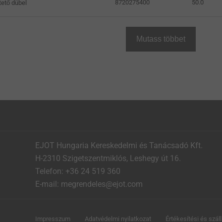
8720275400
50.0
ető dübel
Mutass többet
EJOT Hungaria Kereskedelmi és Tanácsadó Kft.
H-2310 Szigetszentmiklós, Leshegy út 16.
Telefon: +36 24 519 360
E-mail: megrendeles@ejot.com
Impresszum
Adatvédelmi nyilatkozat
Értékesítési és száll