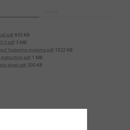
Német
ual.pdf
655 KB
013.pdf
3 MB
roof fastening systems.pdf
1022 KB
instruction.pdf
1 MB
ata sheet.pdf
200 KB