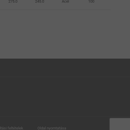
275.0
245.0
Acél
100
ítási feltételek
Oldal nyomtatása