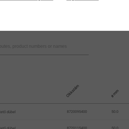
Cikkszám
ø mm
8720095400
50.0
ető dübel
8720115400
50.0
ető dübel