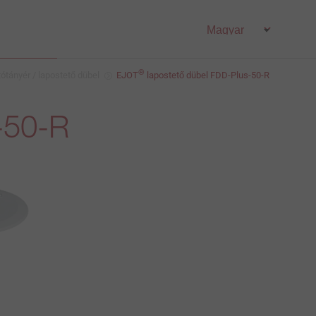
®
tótányér / lapostető dübel
EJOT
lapostető dübel FDD-Plus-50-R
-50-R