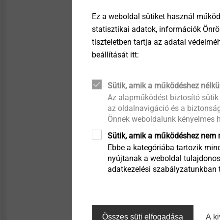
Beton ≥ C12/15 ≥ 3
Ez a weboldal sütiket használ működ
Könnyűbeton LC12/
statisztikai adatok, információk Önr
Pórusbeton P 3.3/0.
tiszteletben tartja az adatai védelm
Furatmélység
beállítását itt:
Beton ≥ C12/15 ≥ 4
Könnyűbeton LC12/
Pórusbeton P 3.3/0.
Sütik, amik a működéshez nélkü
Az alapműködést biztosító sütik
az oldalnavigáció és a biztonság
Megjegyzés
Önnek weboldalunk kényelmes h
Tetőfelújításoknál, alkal
Sütik, amik a működéshez nem n
közreműködésével, építés
Ebbe a kategóriába tartozik mind
nyújtanak a weboldal tulajdonos
adatkezelési szabályzatunkban ta
1) Concrete C12/12; l
2) Aerated concrete P 
Összes süti elfogadása
A ki
Szűrő