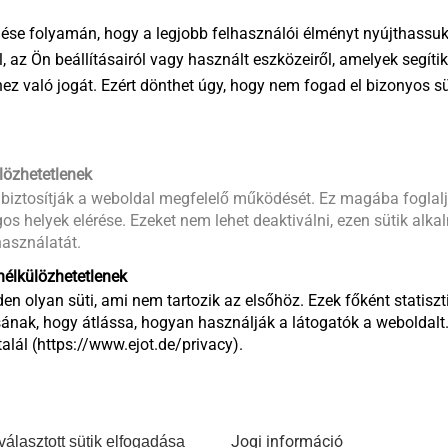
0 mm
ése folyamán, hogy a legjobb felhasználói élményt nyújthassuk 
13 ≥ 30 mm
öl, az Ön beállításairól vagy használt eszközeiről, amelyek segí
5 ≥ 65 mm
éhez való jogát. Ezért dönthet úgy, hogy nem fogad el bizonyos s
5 mm
13 ≥ 45 mm
5 ≥ 80 mm
lözhetetlenek
 biztosítják a weboldal megfelelő működését. Ez magába foglalj
os helyek elérése. Ezeket nem lehet deaktiválni, ezen sütik alk
asználatát.
mazástechnikus kollégánk
élkülözhetetlenek
helyszíni húzópróba elvégzése szükséges.
en olyan süti, ami nem tartozik az elsőhöz. Ezek főként statiszti
ának, hogy átlássa, hogyan használják a látogatók a weboldalt
lál (https://www.ejot.de/privacy).
ightweight concrete LC12/13
3.3
Jogi információ
választott sütik elfogadása