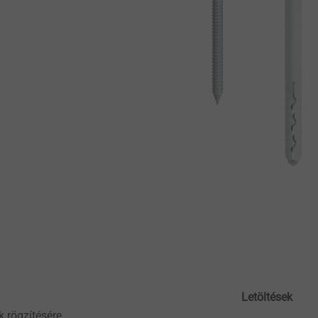
Letöltések
k rögzítésére