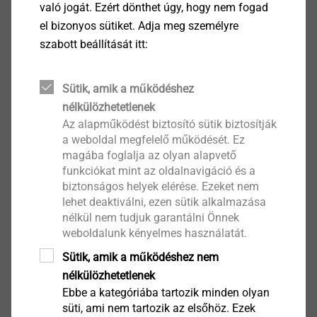
való jogát. Ezért dönthet úgy, hogy nem fogad
el bizonyos sütiket. Adja meg személyre
Alkalmazás
szabott beállítását itt:
Tetőszigetelő lemezek rögzítésére és nyomásálló
szigetelések rögzítésére acél trapézprofil, fa, fa
Sütik, amik a működéshez
alapanyagú termékekből, betonból és
nélkülözhetetlenek
pórusbetonból készült alépítményeken
Az alapműködést biztosító sütik biztosítják
Tulajdonságok
a weboldal megfelelő működését. Ez
Acél alucink bevonattal
magába foglalja az olyan alapvető
Megjegyzés
funkciókat mint az oldalnavigáció és a
®
Kombinálható EJOT
DABO tetőcsavarral / beton- és
biztonságos helyek elérése. Ezeket nem
pórusbeton csavarral
lehet deaktiválni, ezen sütik alkalmazása
nélkül nem tudjuk garantálni Önnek
weboldalunk kényelmes használatát.
Letöltések
Sütik, amik a működéshez nem
nélkülözhetetlenek
Angol
Ebbe a kategóriába tartozik minden olyan
süti, ami nem tartozik az elsőhöz. Ezek