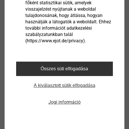
Német
főként statisztikai sütik, amelyek
visszajelzést nyújtanak a weboldal
tulajdonosának, hogy átlássa, hogyan
használják a látogatók a weboldalt. Ehhez
Product data sheet.pdf
199 KB
további információt adatkezelési
ETA-07/0013.pdf
3 MB
szabályzatunkban talál
EPD Flat roof fastening systems.pdf
1022 KB
(https://www.ejot.de/privacy).
Összes süti elfogadása
HTV-40 RU tányéralátét
3020041401
A kiválasztott sütik elfogadása
Jellemzők
Jogi információ
ø
40.0
Furatátmérő mm
6.5
Megnevezés
HTV-40 RU tányéralátét