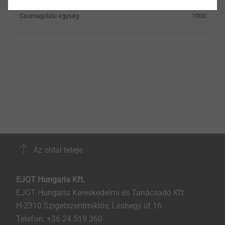
Csomagolási egység
1000
Az oldal teteje
EJOT Hungaria Kft.
EJOT Hungaria Kereskedelmi és Tanácsadó Kft.
H-2310 Szigetszentmiklós, Leshegy út 16.
Telefon: +36 24 519 360