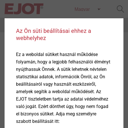
Menu
Az Ön süti beállításai ehhez a
webhelyhez
Technical information
Ez a weboldal sütiket használ működése
folyamán, hogy a legjobb felhasználói élményt
nyújthassuk Önnek. A sütik lehetnek névtelen
statisztikai adatok, információk Önröl, az Ön
Termékek
(2)
beállításairól vagy használt eszközeiről,
amelyek segítik a weboldal működését. Az
EJOT tiszteletben tartja az adatai védelméhez
való jogát. Ezért dönthet úgy, hogy nem fogad
el bizonyos sütiket. Adja meg személyre
szabott beállítását itt: