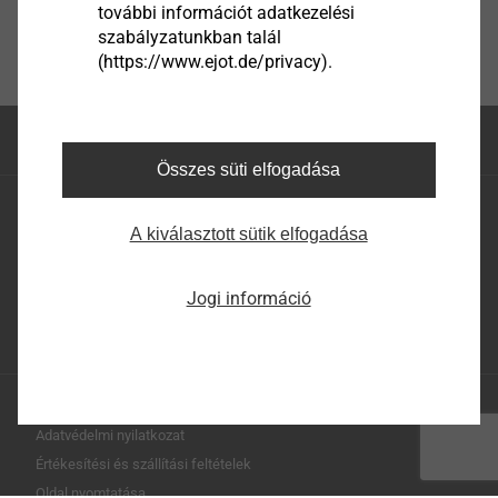
további információt adatkezelési
szabályzatunkban talál
(https://www.ejot.de/privacy).
Az oldal teteje
Összes süti elfogadása
EJOT Hungaria Kft.
A kiválasztott sütik elfogadása
EJOT Hungaria Kereskedelmi és Tanácsadó Kft.
H-2310 Szigetszentmiklós, Leshegy út 16.
Telefon: +36 24 519 360
Jogi információ
E-mail: megrendeles@ejot.com
Impresszum
Adatvédelmi nyilatkozat
Értékesítési és szállítási feltételek
Oldal nyomtatása