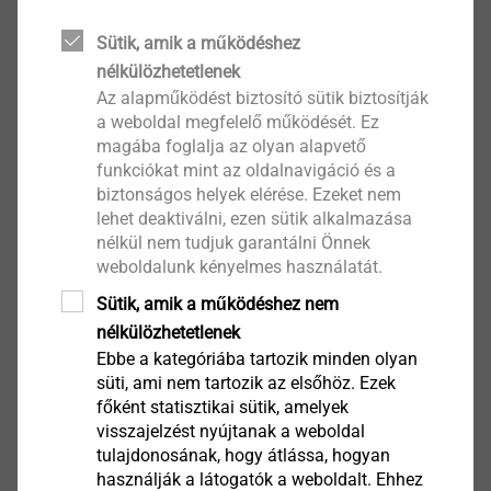
Materials
Sütik, amik a működéshez
Termék megtekintése
nélkülözhetetlenek
Az alapműködést biztosító sütik biztosítják
a weboldal megfelelő működését. Ez
magába foglalja az olyan alapvető
funkciókat mint az oldalnavigáció és a
biztonságos helyek elérése. Ezeket nem
lehet deaktiválni, ezen sütik alkalmazása
Surface Coatings
nélkül nem tudjuk garantálni Önnek
weboldalunk kényelmes használatát.
Termék megtekintése
Sütik, amik a működéshez nem
nélkülözhetetlenek
Ebbe a kategóriába tartozik minden olyan
süti, ami nem tartozik az elsőhöz. Ezek
főként statisztikai sütik, amelyek
visszajelzést nyújtanak a weboldal
tulajdonosának, hogy átlássa, hogyan
használják a látogatók a weboldalt. Ehhez