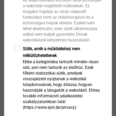
Az alapműködést biztosító sütik biztosítják
furatokban
a weboldal megfelelő működését. Ez
Szállítás 2 db keverőszárral
magába foglalja az olyan alapvető
funkciókat mint az oldalnavigáció és a
biztonságos helyek elérése. Ezeket nem
Megjegyzés
lehet deaktiválni, ezen sütik alkalmazása
nélkül nem tudjuk garantálni Önnek
Kérjük, tervezésnél és felhasználásnál vegye
weboldalunk kényelmes használatát.
figyelembe a vonatkozó szabványokat. A tárolási
hőmérséklet nem lehet tartósan 25 °C felett! Kérjük,
Sütik, amik a működéshez nem
állítva tárolja!
nélkülözhetetlenek
Ebbe a kategóriába tartozik minden olyan
süti, ami nem tartozik az elsőhöz. Ezek
Letöltések
főként statisztikai sütik, amelyek
visszajelzést nyújtanak a weboldal
tulajdonosának, hogy átlássa, hogyan
Magyar
használják a látogatók a weboldalt. Ehhez
további információt adatkezelési
Angol
szabályzatunkban talál
Német
(https://www.ejot.de/privacy).