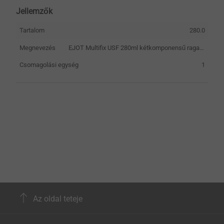
Jellemzők
Tartalom
280.0
Megnevezés
EJOT Multifix USF 280ml kétkomponensű ragasztó
Csomagolási egység
1
Az oldal teteje