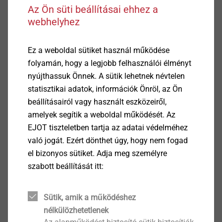
Az Ön süti beállításai ehhez a
webhelyhez
Application range
Rögzítés repedezett (1. opció) és repedésmentes
Ez a weboldal sütiket használ működése
betonban (7. opció) (ETA-16/0107 és ETA-
folyamán, hogy a legjobb felhasználói élményt
18/0861)
nyújthassuk Önnek. A sütik lehetnek névtelen
Rögzítés falazatban (ETA-16/0089)
statisztikai adatok, információk Önröl, az Ön
Rögzítés termésköben (engedély nélkül).
beállításairól vagy használt eszközeiről,
Alkalmazható M8, M10, M12, M16, M20, M24,
amelyek segítik a weboldal működését. Az
M27, M30-as menetes szárakhoz
EJOT tiszteletben tartja az adatai védelméhez
Tulajdonságok
való jogát. Ezért dönthet úgy, hogy nem fogad
Vinilgyanta, sztirolmentes
el bizonyos sütiket. Adja meg személyre
Használható nedves betonban és vízzel töltött
szabott beállítását itt:
furatokban
Előnyök
Alkalmazása kereskedelemben kapható
Sütik, amik a működéshez
kinyomópisztollyal
nélkülözhetetlenek
Használható nedves betonban és vízzel töltött