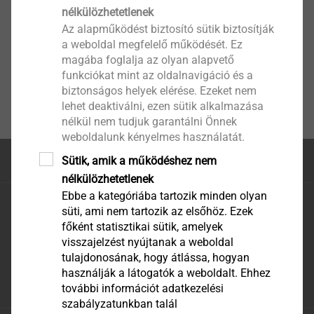
nélkülözhetetlenek
Az alapműködést biztosító sütik biztosítják
a weboldal megfelelő működését. Ez
magába foglalja az olyan alapvető
funkciókat mint az oldalnavigáció és a
biztonságos helyek elérése. Ezeket nem
lehet deaktiválni, ezen sütik alkalmazása
nélkül nem tudjuk garantálni Önnek
weboldalunk kényelmes használatát.
Sütik, amik a működéshez nem
Az oldal teteje
nélkülözhetetlenek
Ebbe a kategóriába tartozik minden olyan
EJOT Hungaria Kft.
süti, ami nem tartozik az elsőhöz. Ezek
EJOT Hungaria Kereskedelmi és Tanácsadó Kft.
főként statisztikai sütik, amelyek
H-2310 Szigetszentmiklós, Leshegy út 16.
visszajelzést nyújtanak a weboldal
Telefon: +36 24 519 360
tulajdonosának, hogy átlássa, hogyan
használják a látogatók a weboldalt. Ehhez
E-mail: megrendeles@ejot.com
további információt adatkezelési
szabályzatunkban talál