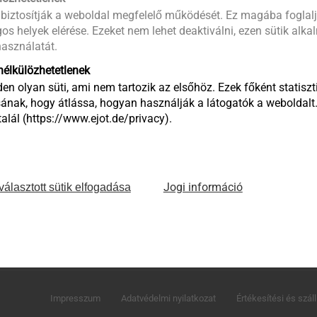
 biztosítják a weboldal megfelelő működését. Ez magába foglalj
os helyek elérése. Ezeket nem lehet deaktiválni, ezen sütik alk
asználatát.
élkülözhetetlenek
en olyan süti, ami nem tartozik az elsőhöz. Ezek főként statiszti
ának, hogy átlássa, hogyan használják a látogatók a weboldalt
lál (https://www.ejot.de/privacy).
Jogi információ
választott sütik elfogadása
EJOT Hungaria Kereskedelmi és Tanácsadó Kft.
H-2310 Szigetszentmiklós, Leshegy út 16.
Telefon: +36 24 519 360
E-mail: megrendeles@ejot.com
Impresszum
Adatvédelmi nyilatkozat
Értékesítési és száll