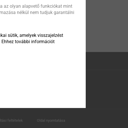
a az olyan alapvető funkciókat mint
almazása nélkül nem tudjuk garantálni
kai sütik, amelyek visszajelzést
. Ehhez további információt
ítási feltételek
Oldal nyomtatása