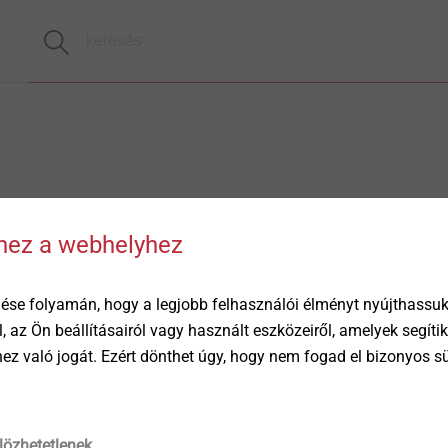
hhez a webhelyhez
ése folyamán, hogy a legjobb felhasználói élményt nyújthassuk 
öl, az Ön beállításairól vagy használt eszközeiről, amelyek segí
éhez való jogát. Ezért dönthet úgy, hogy nem fogad el bizonyos s
lözhetetlenek