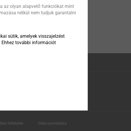
a az olyan alapvető funkciókat mint
almazása nélkül nem tudjuk garantálni
kai sütik, amelyek visszajelzést
. Ehhez további információt
ítási feltételek
Oldal nyomtatása