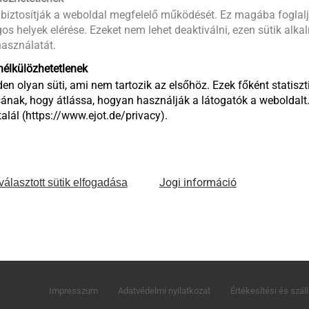
 biztosítják a weboldal megfelelő működését. Ez magába foglalj
os helyek elérése. Ezeket nem lehet deaktiválni, ezen sütik alk
asználatát.
élkülözhetetlenek
en olyan süti, ami nem tartozik az elsőhöz. Ezek főként statiszti
ának, hogy átlássa, hogyan használják a látogatók a weboldalt
lál (https://www.ejot.de/privacy).
Jogi információ
választott sütik elfogadása
EJOT Hungaria Kereskedelmi és Tanácsadó Kft.
H-2310 Szigetszentmiklós, Leshegy út 16.
Telefon: +36 24 519 360
E-mail: megrendeles@ejot.com
Impresszum
Adatvédelmi nyilatkozat
Értékesítési és száll