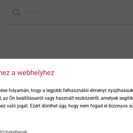
hhez a webhelyhez
ése folyamán, hogy a legjobb felhasználói élményt nyújthassuk 
öl, az Ön beállításairól vagy használt eszközeiről, amelyek segí
éhez való jogát. Ezért dönthet úgy, hogy nem fogad el bizonyos s
lözhetetlenek