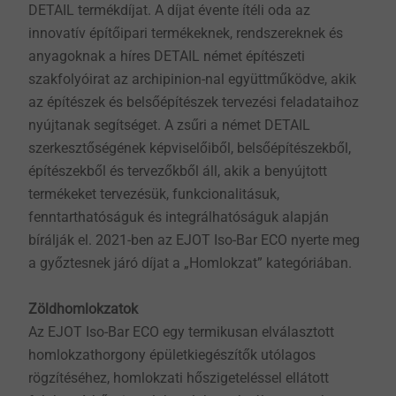
DETAIL termékdíjat. A díjat évente ítéli oda az
innovatív építőipari termékeknek, rendszereknek és
anyagoknak a híres DETAIL német építészeti
szakfolyóirat az archipinion-nal együttműködve, akik
az építészek és belsőépítészek tervezési feladataihoz
nyújtanak segítséget. A zsűri a német DETAIL
szerkesztőségének képviselőiből, belsőépítészekből,
építészekből és tervezőkből áll, akik a benyújtott
termékeket tervezésük, funkcionalitásuk,
fenntarthatóságuk és integrálhatóságuk alapján
bírálják el. 2021-ben az EJOT Iso-Bar ECO nyerte meg
a győztesnek járó díjat a „Homlokzat” kategóriában.
Zöldhomlokzatok
Az EJOT Iso-Bar ECO egy termikusan elválasztott
homlokzathorgony épületkiegészítők utólagos
rögzítéséhez, homlokzati hőszigeteléssel ellátott