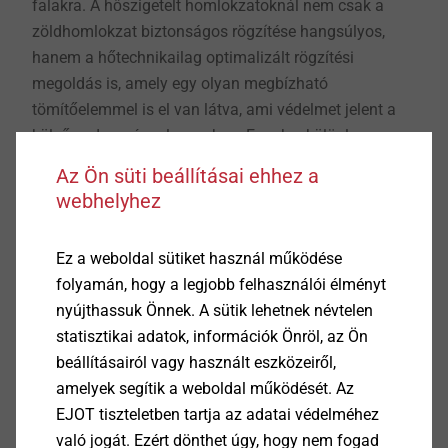
falakra. A hőszigetelt homlokzatoknál nem csak a
zöldhomlokzat biztonságos rögzítése hangsúlyos,
hanem a hőtechnikailag optimalizált rögzítési
megoldás is, amely egy olyan megbízható
tömítőelemmel is el van látva, ami védelmet jelent a
külső nedvességgel szemben. Ennek a különlegesen
összetett kihívásnak az EJOT az új zöldhomlokzat-
Az Ön süti beállításai ehhez a
rögzítőrendszerével abszolút megfelel, hiszen az Iso-
webhelyhez
Bar ECO üvegszál-erősítésű műanyag kompozit
szárának pontszerű hőhídveszteségi tényezője
Ez a weboldal sütiket használ működése
rendkívül alacsony, így hatékonyan elkerülhető a nem
folyamán, hogy a legjobb felhasználói élményt
kívánt hőveszteség és kondenzáció.
nyújthassuk Önnek. A sütik lehetnek névtelen
statisztikai adatok, információk Önröl, az Ön
beállításairól vagy használt eszközeiről,
Egyetlen rendszer, számos tervezési lehetőség
amelyek segítik a weboldal működését. Az
Az EJOT zöldhomlokzat-rögzítőrendszer összeállítása
EJOT tiszteletben tartja az adatai védelméhez
a Iso-Bar ECO homlokzathorgony mellett számos
való jogát. Ezért dönthet úgy, hogy nem fogad
további elemből áll, mint például a kör