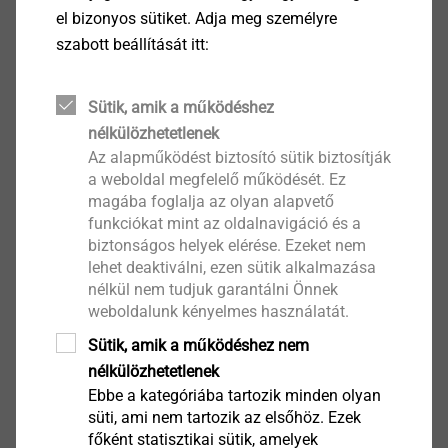
el bizonyos sütiket. Adja meg személyre
keresztmetszetű rozsdamentes acél sodronykötélből,
szabott beállítását itt:
különböző kötélkeresztekből, valamint a
legváltozatosabb követelményeknek megfelelő
speciális rögzítőelemekből és adapterekből. A
Sütik, amik a működéshez
kiválasztott növénytípus jellemzőitől függően a
nélkülözhetetlenek
rendszer különböző geometriájú kötélvezetést tesz
Az alapműködést biztosító sütik biztosítják
a weboldal megfelelő működését. Ez
lehetővé.
magába foglalja az olyan alapvető
Az Iso-Bar ECO rögzítése a falazatokba
funkciókat mint az oldalnavigáció és a
ragasztóhabarccsal történik, rögzíthető betonba,
biztonságos helyek elérése. Ezeket nem
tömör- és üreges tégla falazatokba, valamint
lehet deaktiválni, ezen sütik alkalmazása
pórusbetonokba. A pontos méretre vágás a beépítés
nélkül nem tudjuk garantálni Önnek
weboldalunk kényelmes használatát.
helyszínén történik, így tökéletesen alkalmazkodik az
adott körülményekhez. Az Iso-Bar ECO négy méretben
Sütik, amik a működéshez nem
elérhető, ezzel abszolút rugalmas használatot tesz
nélkülözhetetlenek
lehetővé az építkezéseken
Ebbe a kategóriába tartozik minden olyan
süti, ami nem tartozik az elsőhöz. Ezek
főként statisztikai sütik, amelyek