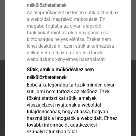
nélkülözhetetlenek
Az alapműködést biztosító sütik biztosítják
a weboldal megfelelő működését. Ez
magába foglalja az olyan alapvető
funkciókat mint az oldalnavigáció és a
biztonságos helyek elérése. Ezeket nem
lehet deaktiválni, ezen sütik alkalmazása
nélkül nem tudjuk garantálni Önnek
weboldalunk kényelmes használatát.
Sütik, amik a működéshez nem
Az oldal teteje
nélkülözhetetlenek
Ebbe a kategóriába tartozik minden olyan
EJOT Hungaria Kft.
süti, ami nem tartozik az elsőhöz. Ezek
EJOT Hungaria Kereskedelmi és Tanácsadó Kft.
főként statisztikai sütik, amelyek
H-2310 Szigetszentmiklós, Leshegy út 16.
visszajelzést nyújtanak a weboldal
Telefon: +36 24 519 360
tulajdonosának, hogy átlássa, hogyan
használják a látogatók a weboldalt. Ehhez
E-mail: megrendeles@ejot.com
további információt adatkezelési
szabályzatunkban talál