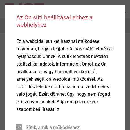
Az Ön süti beállításai ehhez a
webhelyhez
Menu
Ez a weboldal sütiket használ működése
Home
Press release
Outstanding site development
folyamán, hogy a legjobb felhasználói élményt
nyújthassuk Önnek. A sütik lehetnek névtelen
statisztikai adatok, információk Önröl, az Ön
beállításairól vagy használt eszközeiről,
amelyek segítik a weboldal működését. Az
EJOT tiszteletben tartja az adatai védelméhez
való jogát. Ezért dönthet úgy, hogy nem fogad
el bizonyos sütiket. Adja meg személyre
szabott beállítását itt:
Sütik, amik a működéshez