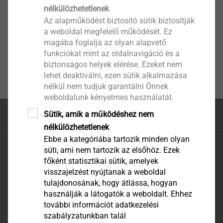
nélkülözhetetlenek
Az alapműködést biztosító sütik biztosítják
a weboldal megfelelő működését. Ez
magába foglalja az olyan alapvető
funkciókat mint az oldalnavigáció és a
biztonságos helyek elérése. Ezeket nem
lehet deaktiválni, ezen sütik alkalmazása
nélkül nem tudjuk garantálni Önnek
weboldalunk kényelmes használatát.
Sütik, amik a működéshez nem
Az oldal teteje
nélkülözhetetlenek
Ebbe a kategóriába tartozik minden olyan
EJOT Hungaria Kft.
süti, ami nem tartozik az elsőhöz. Ezek
EJOT Hungaria Kereskedelmi és Tanácsadó Kft.
főként statisztikai sütik, amelyek
H-2310 Szigetszentmiklós, Leshegy út 16.
visszajelzést nyújtanak a weboldal
Telefon: +36 24 519 360
tulajdonosának, hogy átlássa, hogyan
használják a látogatók a weboldalt. Ehhez
E-mail: megrendeles@ejot.com
további információt adatkezelési
szabályzatunkban talál