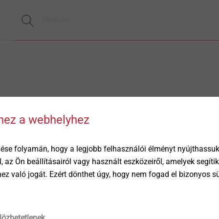
hhez a webhelyhez
ése folyamán, hogy a legjobb felhasználói élményt nyújthassuk 
öl, az Ön beállításairól vagy használt eszközeiről, amelyek segí
éhez való jogát. Ezért dönthet úgy, hogy nem fogad el bizonyos s
lözhetetlenek