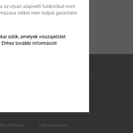
a az olyan alapvető funkciókat mint
almazása nélkül nem tudjuk garantálni
kai sütik, amelyek visszajelzést
. Ehhez további információt
ítási feltételek
Oldal nyomtatása