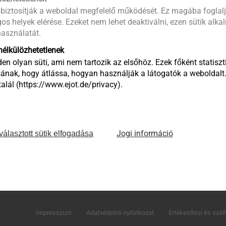
 biztosítják a weboldal megfelelő működését. Ez magába foglalj
os helyek elérése. Ezeket nem lehet deaktiválni, ezen sütik alk
asználatát.
élkülözhetetlenek
en olyan süti, ami nem tartozik az elsőhöz. Ezek főként statiszti
ának, hogy átlássa, hogyan használják a látogatók a weboldalt
lál (https://www.ejot.de/privacy).
Jogi információ
választott sütik elfogadása
EJOT Hungaria Kereskedelmi és Tanácsadó Kft.
H-2310 Szigetszentmiklós, Leshegy út 16.
Telefon: +36 24 519 360
E-mail: megrendeles@ejot.com
Impresszum
Adatvédelmi nyilatkozat
Értékesítési és száll