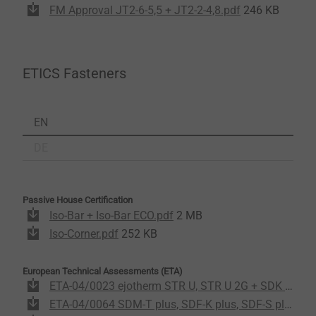
FM Approval JT2-6-5,5 + JT2-2-4,8.pdf
246 KB
ETICS Fasteners
EN
DE
Passive House Certification
Iso-Bar + Iso-Bar ECO.pdf
2 MB
Iso-Corner.pdf
252 KB
European Technical Assessments (ETA)
ETA-04/0023 ejotherm STR U, STR U 2G + SDK U.pdf
ETA-04/0064 SDM-T plus, SDF-K plus, SDF-S plus.pdf