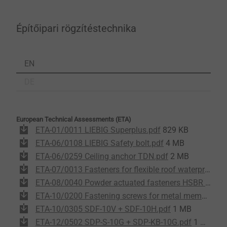
Építőipari rögzítéstechnika
EN
DE
European Technical Assessments (ETA)
ETA-01/0011 LIEBIG Superplus.pdf
829 KB
ETA-06/0108 LIEBIG Safety bolt.pdf
4 MB
ETA-06/0259 Ceiling anchor TDN.pdf
2 MB
ETA-07/0013 Fasteners for flexible roof waterproofing membrane.pdf
ETA-08/0040 Powder actuated fasteners HSBR 14.pdf
ETA-10/0200 Fastening screws for metal members +sheeting.pdf
ETA-10/0305 SDF-10V + SDF-10H.pdf
1 MB
ETA-12/0502 SDP-S-10G + SDP-KB-10G.pdf
1 MB