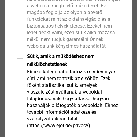
ETA-22/0762 Solar fasteners.pdf
1 MB
a weboldal megfelelő működését. Ez
ETA-22/0870 Fastening screws for metal members and sheeting.pdf
magába foglalja az olyan alapvető
ETA-22/0912 Drop in anchor J+, JS+, JSR+, JE+, JSE+.pdf
funkciókat mint az oldalnavigáció és a
ETA-22/0913 Drop in anchor J+, JS+.pdf
695 KB
biztonságos helyek elérése. Ezeket nem
lehet deaktiválni, ezen sütik alkalmazása
ETA-23/0121 Ceiling Nail E-CN.pdf
667 KB
nélkül nem tudjuk garantálni Önnek
ETA-23/1010 Multifix SE1000 Seismic.pdf
9 MB
weboldalunk kényelmes használatát.
ETA-24/0547 Fastening Screws JT, JZ and JF for fastening of wall brackets.pdf
Sütik, amik a működéshez nem
ETA-24/0646 Multifix HSF Seismic.pdf
3 MB
nélkülözhetetlenek
ETA-24/0647 Multifix HSF Seismic.pdf
2 MB
Ebbe a kategóriába tartozik minden olyan
ETA-24/0648 Multifix HSF Seismic.pdf
11 MB
süti, ami nem tartozik az elsőhöz. Ezek
ETA-24/0816 T-FAST Plus.pdf
2 MB
főként statisztikai sütik, amelyek
ETA-26_0189_EN.pdf
2 MB
visszajelzést nyújtanak a weboldal
ETA-26_0190_ EJOT MULTIFIX SE500 Sormat ITH-EPOXe_eng.pdf
tulajdonosának, hogy átlássa, hogyan
ETA_26-0193_EJOT_Multifix_USF_ETAs_EN_10.03.2026.pdf
használják a látogatók a weboldalt. Ehhez
további információt adatkezelési
ETA_26-0194_EJOT_Multifix_USF_rebar_ETAs_EN_10.03.2026.pdf
szabályzatunkban talál
ETA_26-0195_EJOT_Multifix_USF_masonry_ETAs_EN_10.03.2026.pdf
(https://www.ejot.de/privacy).
National technical test certificate