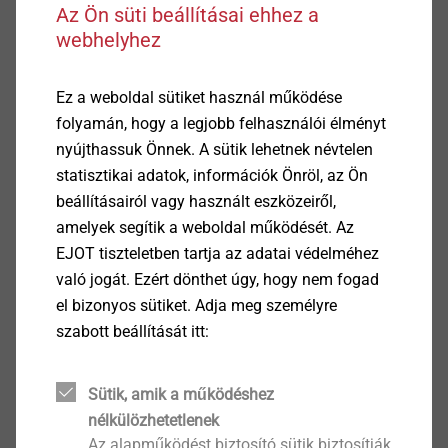
ETA-20/0446 Concrete screw JC2 Plus.pdf
1 MB
Az Ön süti beállításai ehhez a
ETA-20/1280 Multifix SE1000 Seismic.pdf
21 MB
webhelyhez
ETA-21/0020 JC2 Plus.pdf
4 MB
ETA-21/0420 Fastening screws JT2.pdf
1 MB
Ez a weboldal sütiket használ működése
ETA-21/0421 Fastening screws JF.pdf
1 MB
folyamán, hogy a legjobb felhasználói élményt
ETA-21/0664 Injection System Multifix PSF+.pdf
897
nyújthassuk Önnek. A sütik lehetnek névtelen
ETA-21/0756 CROSSFIX.pdf
4 MB
statisztikai adatok, információk Önröl, az Ön
ETA-21/1023 Fastening screws for sandwich panels JF.pdf
beállításairól vagy használt eszközeiről,
ETA-21/1107 Concrete screw JC6-D.pdf
535 KB
amelyek segítik a weboldal működését. Az
ETA-22-0912 Drop in anchor Part6_en.pdf
783 KB
EJOT tiszteletben tartja az adatai védelméhez
ETA-22-0913 Drop in anchor Opt7_en.pdf
695 KB
való jogát. Ezért dönthet úgy, hogy nem fogad
ETA-22/0126 JT, JF and JZ screws.pdf
576 KB
el bizonyos sütiket. Adja meg személyre
ETA-22/0365 Multifix SE1000 Seismic.pdf
7 MB
szabott beállítását itt:
ETA-22/0413 Concrete screw JC6.pdf
876 KB
ETA-22/0438 Multifix PSF+, Tropical and Winter.pdf
2
Sütik, amik a működéshez
ETA-22/0641 Blind rivets ECORIV.pdf
525 KB
nélkülözhetetlenek
ETA-22/0704 Multifix USF.pdf
6 MB
Az alapműködést biztosító sütik biztosítják