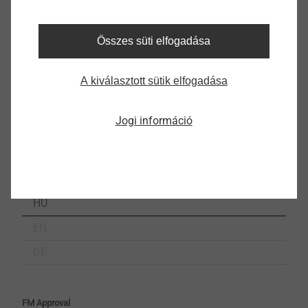
EBB 170019_39en Fire assessment Multifix USF + Winter.pdf
P-BWU02-178006 Self-drilling screws VARIO Connections of wall brackets.pdf
Összes süti elfogadása
P-BWU02-1980001 JT4/9-3H/5-5,5x19 and JT4/9-3H/7-5,5x21.pdf
P-S180447 Self-drilling screw JT4-LT-XT-3H and LT-System.pdf
A kiválasztott sütik elfogadása
PZ3.1-17-226-1 Test certificate DMH + DMT.pdf
92 K
Jogi információ
abZ-Building-Fasteners
Z-21.2-2122 SDF-10V + SDF-10H.pdf
1 MB
Z-21.8-2141 Concrete screw JC2 Plus.pdf
785 KB
HU
EN
DE
FM Approval