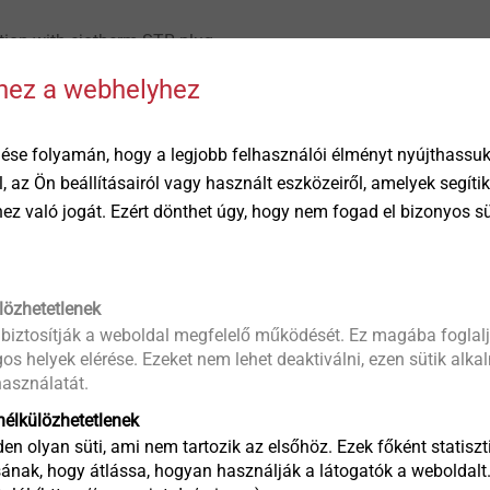
ation with ejotherm STR plug
ressure
hhez a webhelyhez
 the countersunk installation of the washer
rage
ése folyamán, hogy a legjobb felhasználói élményt nyújthassuk 
öl, az Ön beállításairól vagy használt eszközeiről, amelyek segí
mm
éhez való jogát. Ezért dönthet úgy, hogy nem fogad el bizonyos s
0 mm
 40 mm
ssion χ:
lözhetetlenek
ion in timber substrates: 0.001 W/K
 biztosítják a weboldal megfelelő működését. Ez magába foglalj
ation in timber substrates: 0.002 W/K
os helyek elérése. Ezeket nem lehet deaktiválni, ezen sütik alk
: Z-9.1-822
asználatát.
substrate:
élkülözhetetlenek
en olyan süti, ami nem tartozik az elsőhöz. Ezek főként statiszti
d timber,laminated beams or cross
ának, hogy átlássa, hogyan használják a látogatók a weboldalt