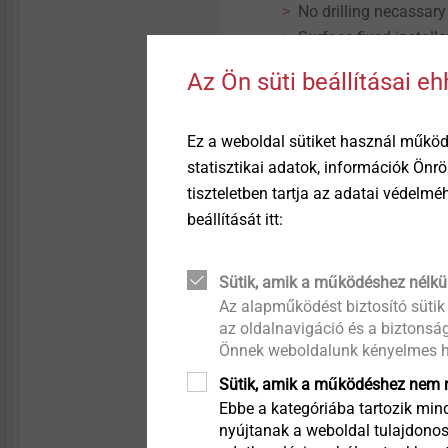
No drilling necassary
Surface fixed install
Permanent contact p
Az Ön süti beállításai e
100% Setting control:
indicates safe ancho
Ez a weboldal sütiket használ működ
Műszaki adatok
statisztikai adatok, információk Önr
Screw diameter: 6 
tiszteletben tartja az adatai védelm
Washer diameter: 6
beállítását itt:
Screw-in depth: 30 -
Screw drive: TX25
Point thermal transmi
Sütik, amik a működéshez nélkü
countersunk installat
Az alapműködést biztosító sütik
surface fixed install
az oldalnavigáció és a biztonság
German DIBt approval
Önnek weboldalunk kényelmes h
Tensile strength from the 
Sütik, amik a működéshez nem n
Ebbe a kategóriába tartozik mind
Solid wood, laminate
nyújtanak a weboldal tulajdonos