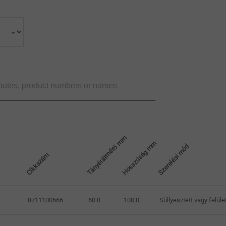
Tányérátmérő mm
Hosszúság mm
Szerelési mód
Cikkszám
8711100666
60.0
100.0
Süllyesztett vagy felüle