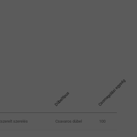
Csomagolási egység
Dübeltípus
tszerelt szerelés
Csavaros dübel
100