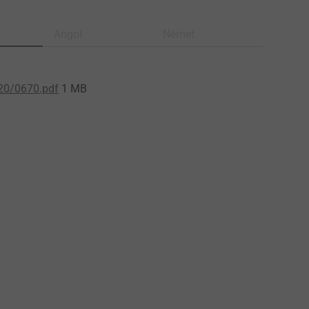
Angol
Német
20/0670.pdf
1 MB