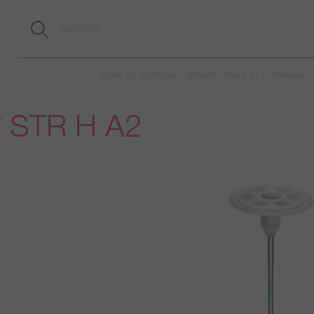
Home
Építőipari rögzítéstechnika
Termékek
STR H A2
®