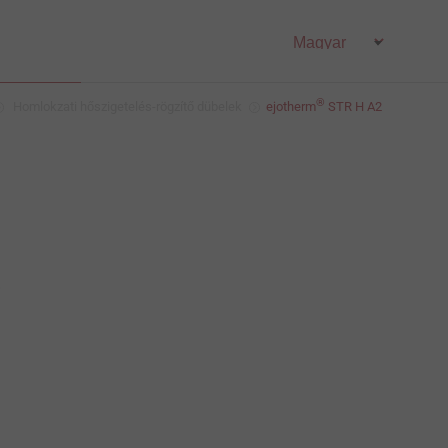
®
Homlokzati hőszigetelés-rögzítő dübelek
ejotherm
STR H A2