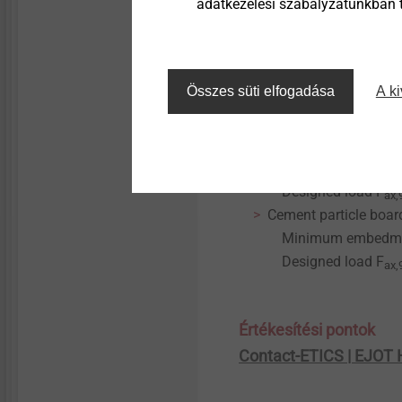
adatkezelési szabályzatunkban ta
laminated timber ma
Minimum screw-in 
Designed load F
ax,
OSB boards
Összes süti elfogadása
A ki
Minimum screw-in d
Designed load F
ax,
Synthetic resin bond
Minimum screw-in d
Designed load F
ax,
Cement particle boar
Minimum embedment
Designed load F
ax,
Értékesítési pontok
Contact-ETICS | EJOT