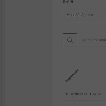
Szűrő
Megnevezés
ejotherm STR H A2 100