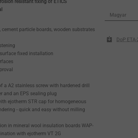
rosion resistant fixing of ETICS
al
Magyar
, cement particle boards, wooden substrates
DoP ETA-
astening
urface fixed installation
rfaces
proval
of a A2 stainless screw with hardened drill
er and an EPS sealing plug
with ejotherm STR cap for homogeneous
dering - quick and easy without milling
tion in mineral wool insulation boards WAP-
ination with ejotherm VT 2G