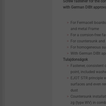
Screw fastener for the cor
Micro screws
with German DIBt approv
Structural components
made of plastics
For Fermacell boards
and metal Frame
For a corrsion-free f
For countersunk and s
For homogeneous su
With German DIBt ap
Tulajdonságok
Fastener, consistent 
point, included wash
EJOT STR principle 
surfaces and even ren
dust
Countersunk installa
zg (type WV) in comb