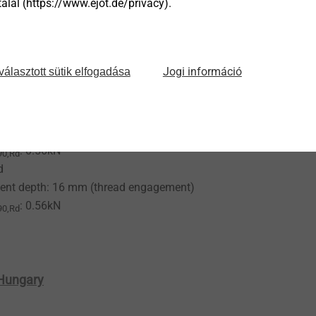
lál (https://www.ejot.de/privacy).
de of softwood
depth: 35 mm oder 24 mm (embedment)
: 0.94kN
90,Rd
Jogi információ
választott sütik elfogadása
epth: 15 mm (thread engagement)
: 0.56kN
90,Rd
ed chipboard
epth: 16 mm (thread engagement)
: 0.56kN
90,Rd
d
 depth: 16 mm (thread engagement)
: 0.56kN
90,Rd
 Hungary