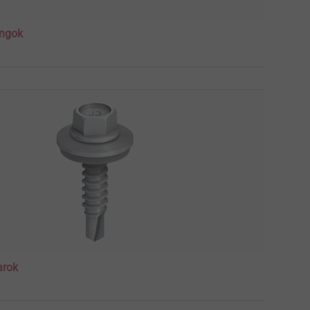
angok
arok