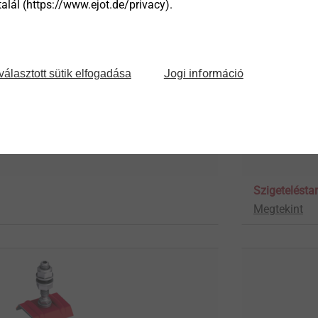
lál (https://www.ejot.de/privacy).
Jogi információ
választott sütik elfogadása
Szigetelésta
Megtekint