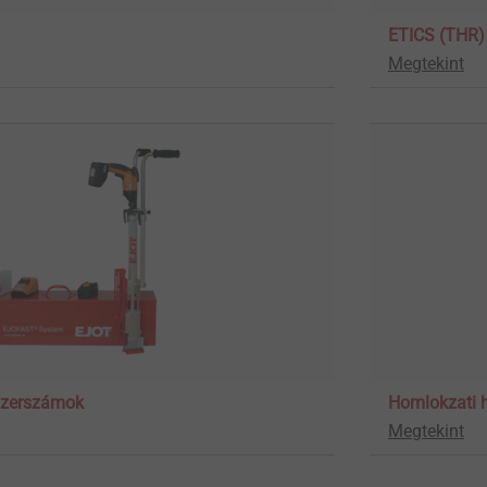
ETICS (THR)
Megtekint
 Szerszámok
Homlokzati h
Megtekint