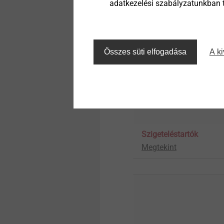
adatkezelési szabályzatunkban ta
Összes süti elfogadása
A ki
Szigeteléstartók
Megtekint