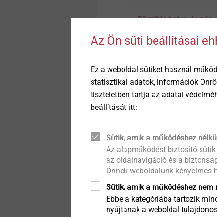
Rögzítés beton és póru
Megtekint
Az Ön süti beállításai e
Ez a weboldal sütiket használ működ
statisztikai adatok, információk Önr
tiszteletben tartja az adatai védelm
beállítását itt:
Sütik, amik a működéshez nélkü
Az alapműködést biztosító sütik
az oldalnavigáció és a biztonság
Önnek weboldalunk kényelmes h
Szegecsek
Sütik, amik a működéshez nem n
Megtekint
Ebbe a kategóriába tartozik mind
nyújtanak a weboldal tulajdonos