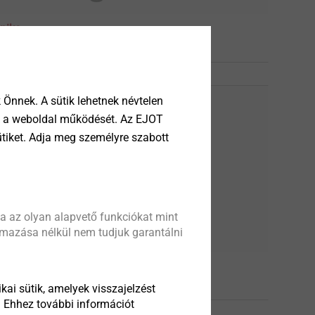
nika
Önnek. A sütik lehetnek névtelen
tik a weboldal működését. Az EJOT
ütiket. Adja meg személyre szabott
a az olyan alapvető funkciókat mint
almazása nélkül nem tudjuk garantálni
k homlokzati hőszigetelő rendszerekhez
kai sütik, amelyek visszajelzést
. Ehhez további információt