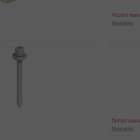
Vízzáró har
Megtekint
Önfúró csav
Megtekint