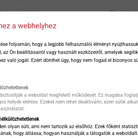
sbeton szerkezeten
Rögzítéstech
Megtekint
hhez a webhelyhez
ése folyamán, hogy a legjobb felhasználói élményt nyújthassuk 
öl, az Ön beállításairól vagy használt eszközeiről, amelyek segí
éhez való jogát. Ezért dönthet úgy, hogy nem fogad el bizonyos s
lözhetetlenek
 biztosítják a weboldal megfelelő működését. Ez magába foglalj
os helyek elérése. Ezeket nem lehet deaktiválni, ezen sütik alk
asználatát.
Szerelőeleme
élkülözhetetlenek
Megtekint
en olyan süti, ami nem tartozik az elsőhöz. Ezek főként statiszti
ának, hogy átlássa, hogyan használják a látogatók a weboldalt