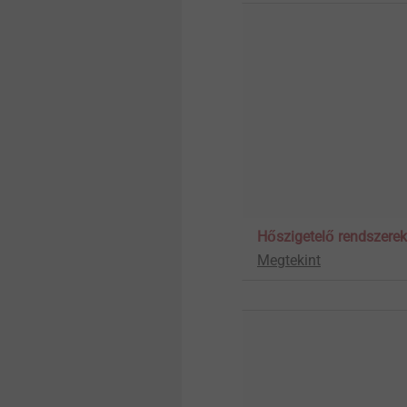
Micro screws
Structural components
made of plastics
Hőszigetelő rendszerek
Megtekint