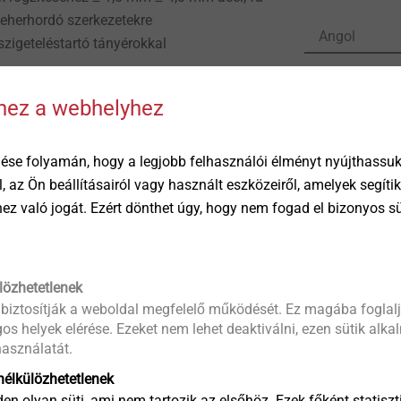
eherhordó szerkezetekre
Angol
igeteléstartó tányérokkal
hhez a webhelyhez
Product d
iváló minőségű bevonat a korróziállóság
ETA-07/0
15 körös Kesternich, DIN 50018, 1997)
EPD Flat 
z EJOT ECOSET csavartelepítő
ése folyamán, hogy a legjobb felhasználói élményt nyújthassuk 
őre összeszerelve HTK szigeteléstartó
öl, az Ön beállításairól vagy használt eszközeiről, amelyek segí
ET-HTK csavartelepítő automatákhoz
éhez való jogát. Ezért dönthet úgy, hogy nem fogad el bizonyos s
lözhetetlenek
mm
 biztosítják a weboldal megfelelő működését. Ez magába foglalj
orony
os helyek elérése. Ezeket nem lehet deaktiválni, ezen sütik alk
s (minimum hosszúság)
asználatát.
ésvastagság + 20 mm
élkülözhetetlenek
gság + 30 mm
en olyan süti, ami nem tartozik az elsőhöz. Ezek főként statiszti