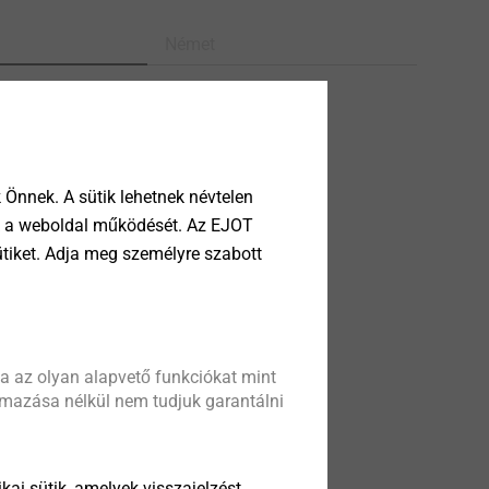
Német
ata sheet.pdf
196 KB
013.pdf
3 MB
roof fastening systems.pdf
1022 KB
Önnek. A sütik lehetnek névtelen
tik a weboldal működését. Az EJOT
ütiket. Adja meg személyre szabott
a az olyan alapvető funkciókat mint
almazása nélkül nem tudjuk garantálni
kai sütik, amelyek visszajelzést