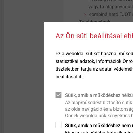
Micro screws
vagy fa alapanyagú t
Kombinálható EJOT sz
Structural components
Tulajdonságok
made of plastics
Acél betétedzett
Az Ön süti beállításai e
Climadur bevonat - k
javítása érdekében (
Hevederbe tárazva a
Ez a weboldal sütiket használ működ
automatákhoz vagy el
statisztikai adatok, információk Önr
tányérral EJOT ECOS
tiszteletben tartja az adatai védelm
Trombitafejjel
beállítását itt:
Műszaki adatok
Átmérő: 4,8 mm
Sütik, amik a működéshez nélkü
Fúrókapacitás: 4,0 
Az alapműködést biztosító sütik
Behajtó: H2 kereszth
az oldalnavigáció és a biztonság
Hosszúság meghatározá
Önnek weboldalunk kényelmes h
Acéllemez: szigetel
Sütik, amik a működéshez nem n
Fa: szigetelésvasta
Ebbe a kategóriába tartozik mind