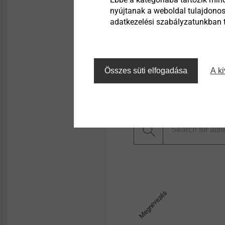
nyújtanak a weboldal tulajdonos
adatkezelési szabályzatunkban ta
Szűrő
Összes süti elfogadása
A ki
Megnevezés