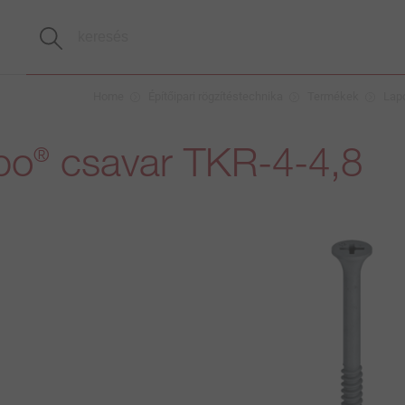
Home
Építőipari rögzítéstechnika
Termékek
Lapo
bo
csavar TKR-4-4,8
®