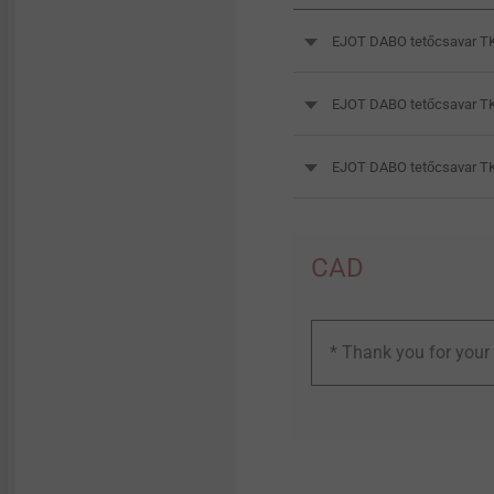
EJOT DABO tetőcsavar TK
EJOT DABO tetőcsavar TK
EJOT DABO tetőcsavar TK
CAD
* Thank you for your 