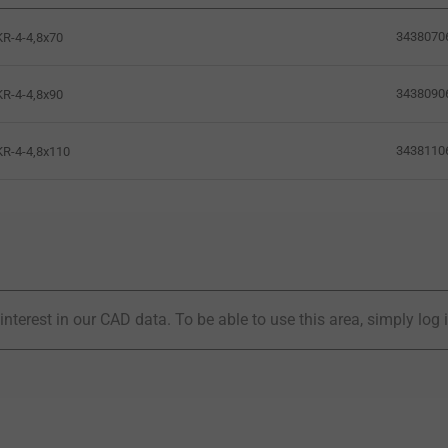
3438070
R-4-4,8x70
3438090
R-4-4,8x90
3438110
R-4-4,8x110
interest in our CAD data. To be able to use this area, simply log 