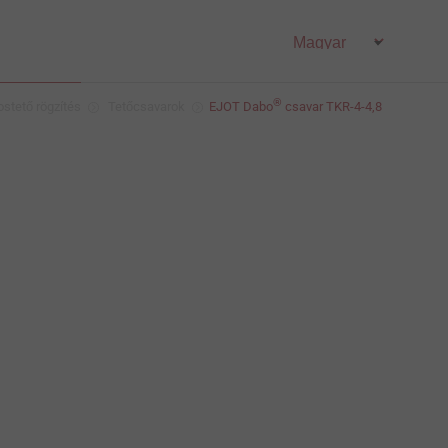
®
stető rögzítés
Tetőcsavarok
EJOT Dabo
csavar TKR-4-4,8