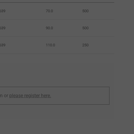
639
70.0
500
639
90.0
500
639
110.0
250
in or
please register here.