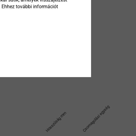
. Ehhez további információt
Csomagolási egység
Hosszúság mm