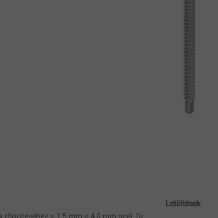
Letöltések
k rögzítéséhez ≥ 1,5 mm ≤ 4,0 mm acél, fa