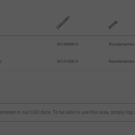
Cikkszám
Anyag
8513080813
Rozsdamentes 
8513100813
Rozsdamentes 
E
interest in our CAD data. To be able to use this area, simply log 