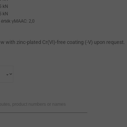
5 kN
5 kN
 érték γMAAC: 2,0
w with zinc-plated Cr(VI)-free coating (-V) upon request.