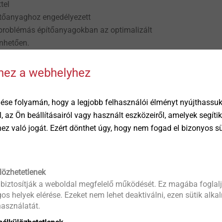
tel
ítőanyaghoz engedélyezett
problémás építőanyagokban az optimalizált
nhetően.
 körkörös feszítésnek köszönhetően.
 dübelhüvely eltérő színezésén keresztül
hhez a webhelyhez
leni védelem a biztonságos összeszerelés
ése folyamán, hogy a legjobb felhasználói élményt nyújthassuk 
öl, az Ön beállításairól vagy használt eszközeiről, amelyek segí
éhez való jogát. Ezért dönthet úgy, hogy nem fogad el bizonyos s
 mm
élység hnom: ≥ 70 mm
 mm
lözhetetlenek
 biztosítják a weboldal megfelelő működését. Ez magába foglalj
akoztatandó alkatrészen df: ≤ 10,5 mm
os helyek elérése. Ezeket nem lehet deaktiválni, ezen sütik alk
asználatát.
 hossza: 13 mm