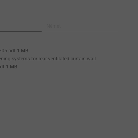
Német
305.pdf
1 MB
ning systems for rear-ventilated curtain wall
df
1 MB