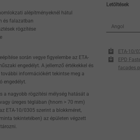
Letöltések
 homlokzati alépítményeknél hátul
n és falazatban
Angol
ztések rögzítése
e
ETA-10/0
beépítése során vegye figyelembe az ETA-
EPD Faste
szaki engedélyt. A jellemző értékekkel és
facades.p
 további információkért tekintse meg a
tó engedélyt.
és a nagyobb rögzítési mélység hatását a
 vagy üreges téglában (hnom > 70 mm)
az ETA-10/0305 szerint a blokkméret,
inta tekintetében) az épületen végzett
tározni.