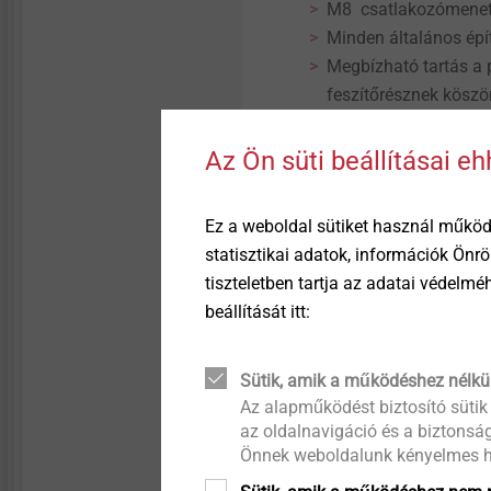
M8 csatlakozómenet
Minden általános ép
Megbízható tartás a 
feszítőrésznek köszö
Biztonságos tartás a
Termékbeazonosítás a
Az Ön süti beállításai e
Kettős elfordulás el
érdekében
Ez a weboldal sütiket használ működ
Műszaki adatok
statisztikai adatok, információk Önr
Jellemző értékek
tiszteletben tartja az adatai védelm
Átmérő: 10 mm
beállítását itt:
Furatmélység: ≥ 90
Effektív rögzítési m
Furatátmérő d0: 10
Sütik, amik a működéshez nélkü
Az alapműködést biztosító sütik
Átmenő furat a csatl
az oldalnavigáció és a biztonság
Behajtó: SW13
Önnek weboldalunk kényelmes h
M8 csatlakozómenet