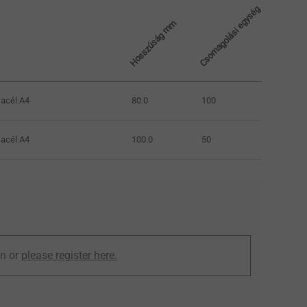
Csomagolási egység
Hosszúság mm
acél A4
80.0
100
acél A4
100.0
50
in or
please register here.