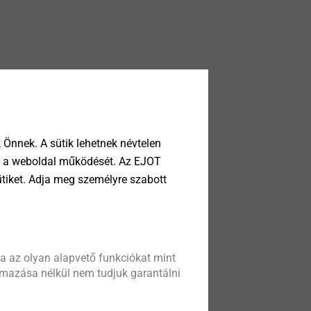
Önnek. A sütik lehetnek névtelen
tik a weboldal működését. Az EJOT
ütiket. Adja meg személyre szabott
a az olyan alapvető funkciókat mint
almazása nélkül nem tudjuk garantálni