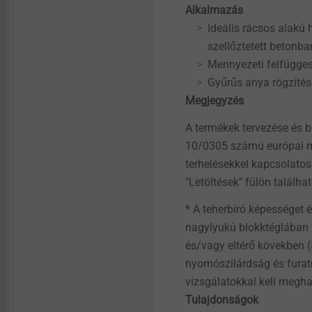
Micro screws
Alkalmazás
Ideális rácsos alakú
szellőztetett betonba
Structural components
made of plastics
Mennyezeti felfügges
Gyűrűs anya rögzítés
Megjegyzés
A termékek tervezése és 
10/0305 számú európai mű
terhelésekkel kapcsolatos
"Letöltések" fülön találha
* A teherbíró képességet 
nagylyukú blokktéglában
és/vagy eltérő kövekben (
nyomószilárdság és furatm
vizsgálatokkal kell megha
Tulajdonságok