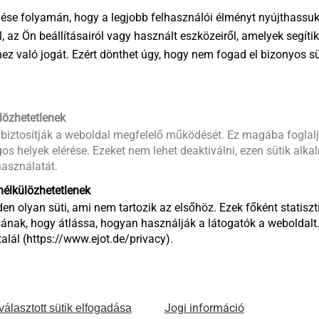
ése folyamán, hogy a legjobb felhasználói élményt nyújthassuk 
Angol
ng csatlakozási pontjánál helyezze el a
öl, az Ön beállításairól vagy használt eszközeiről, amelyek segí
sőbilincset és zárja le.
éhez való jogát. Ezért dönthet úgy, hogy nem fogad el bizonyos s
Product d
lözhetetlenek
 biztosítják a weboldal megfelelő működését. Ez magába foglalj
os helyek elérése. Ezeket nem lehet deaktiválni, ezen sütik alk
asználatát.
élkülözhetetlenek
en olyan süti, ami nem tartozik az elsőhöz. Ezek főként statiszti
ának, hogy átlássa, hogyan használják a látogatók a weboldalt
lál (https://www.ejot.de/privacy).
Jogi információ
választott sütik elfogadása