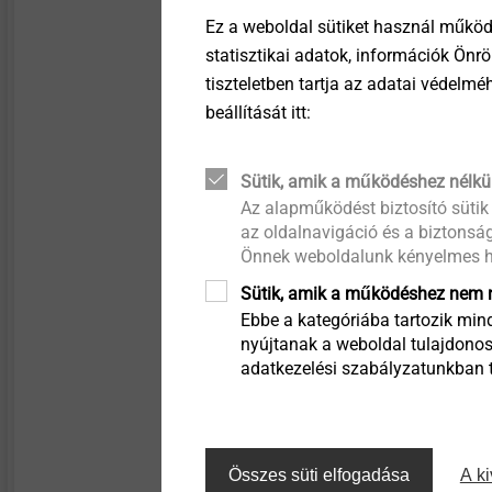
Micro screws
Szerelési útmutató
Ez a weboldal sütiket használ működ
A cső és vízzáró hara
statisztikai adatok, információk Önr
Structural components
Retrofit Dektite-on a c
tiszteletben tartja az adatai védelm
made of plastics
beállítását itt:
Sütik, amik a működéshez nélkü
Az alapműködést biztosító sütik
az oldalnavigáció és a biztonság
Szűrő
Önnek weboldalunk kényelmes h
Sütik, amik a működéshez nem n
Ebbe a kategóriába tartozik mind
nyújtanak a weboldal tulajdonos
adatkezelési szabályzatunkban ta
Összes süti elfogadása
A ki