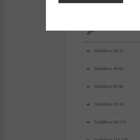
Megnevezés
Csőbilincs 20-32
Csőbilincs 40-60
Csőbilincs 60-80
Csőbilincs 70-90
Csőbilincs 90-110
Csőbilincs 110-130