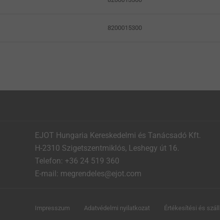
8200015300
EJOT Hungaria Kereskedelmi és Tanácsadó Kft.
H-2310 Szigetszentmiklós, Leshegy út 16.
Telefon: +36 24 519 360
E-mail: megrendeles@ejot.com
Impresszum
Adatvédelmi nyilatkozat
Értékesítési és száll