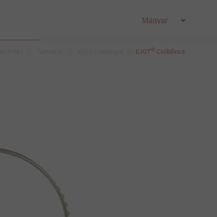
®
stechnika
Termékek
Vízzáró harangok
EJOT
Csőbilincs