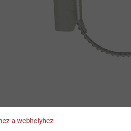
hhez a webhelyhez
Letöltések
ttséghez cső és vízzáró harang között