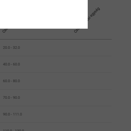
Csomagolási egység
Cső Ø mm
20.0 - 32.0
40.0 - 60.0
60.0 - 80.0
70.0 - 90.0
90.0 - 111.0
110.0 - 130.0