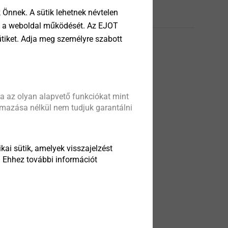
Önnek. A sütik lehetnek névtelen
Német
tik a weboldal működését. Az EJOT
ütiket. Adja meg személyre szabott
ata sheet.pdf
131 KB
a az olyan alapvető funkciókat mint
almazása nélkül nem tudjuk garantálni
kai sütik, amelyek visszajelzést
. Ehhez további információt