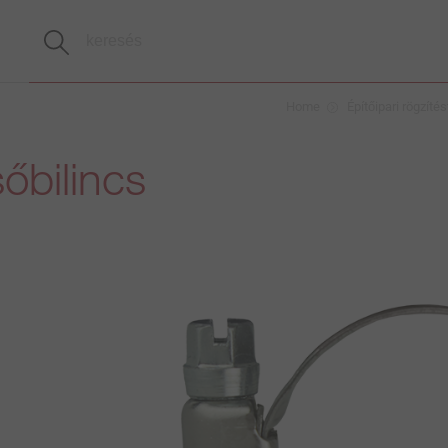
Home
Építőipari rögzíté
őbilincs