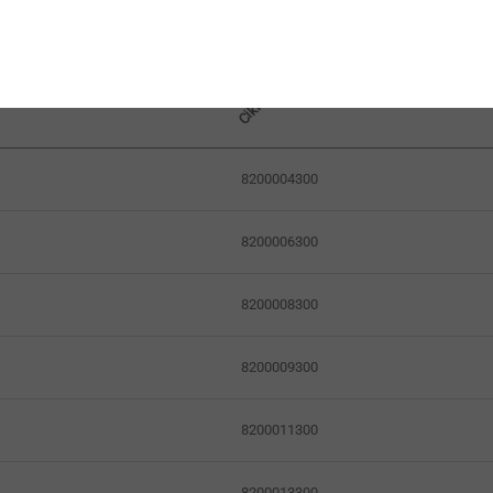
Cikkszám
8200004300
8200006300
8200008300
8200009300
8200011300
8200013300