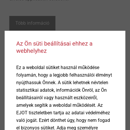
Több információ
Az Ön süti beállításai ehhez a
webhelyhez
Ez a weboldal sütiket használ működése
folyamán, hogy a legjobb felhasználói élményt
nyújthassuk Önnek. A sütik lehetnek névtelen
statisztikai adatok, információk Önröl, az Ön
beállításairól vagy használt eszközeiről,
amelyek segítik a weboldal működését. Az
EJOT tiszteletben tartja az adatai védelméhez
való jogát. Ezért dönthet úgy, hogy nem fogad
el bizonyos sütiket. Adja meg személyre
Minden, amit a dübelezésről tudni érdemes