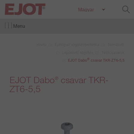
Menu
Home
Építőipari rögzítéstechnika
Termékek
Lapostető rögzítés
Tetőcsavarok
®
EJOT Dabo
csavar TKR-ZT6-5,5
EJOT Dabo
csavar TKR-
®
ZT6-5,5