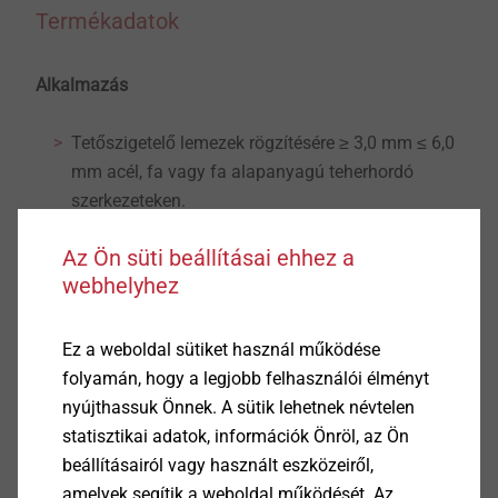
Termékadatok
Alkalmazás
Tetőszigetelő lemezek rögzítésére ≥ 3,0 mm ≤ 6,0
mm acél, fa vagy fa alapanyagú teherhordó
szerkezeteken.
Az Ön süti beállításai ehhez a
Kombinálható EJOT szigeteléstartó tányérokkal
webhelyhez
Tulajdonságok
Ez a weboldal sütiket használ működése
Acél betétedzett
folyamán, hogy a legjobb felhasználói élményt
Climadur bevonat - kiváló minőségű bevonat a
nyújthassuk Önnek. A sütik lehetnek névtelen
korróziállóság javítása érdekében (15 körös
statisztikai adatok, információk Önröl, az Ön
Kesternich, DIN 50018, 1997)
beállításairól vagy használt eszközeiről,
Műszaki adatok
amelyek segítik a weboldal működését. Az