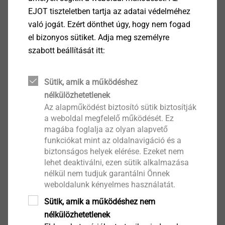
Átmérő: 5,5 mm
EJOT tiszteletben tartja az adatai védelméhez
Fúrókapacitás: 6,0 mm
való jogát. Ezért dönthet úgy, hogy nem fogad
Behajtó: TX30 belső hatszög
el bizonyos sütiket. Adja meg személyre
Hosszúság meghatározás (minimum hosszúság)
szabott beállítását itt:
Acéllemez: szigetelésvastagság + 20 mm
Fa: szigetelésvastagság + 30 mm
Sütik, amik a működéshez
nélkülözhetetlenek
Letöltések
Az alapműködést biztosító sütik biztosítják
a weboldal megfelelő működését. Ez
magába foglalja az olyan alapvető
Angol
funkciókat mint az oldalnavigáció és a
biztonságos helyek elérése. Ezeket nem
Német
lehet deaktiválni, ezen sütik alkalmazása
nélkül nem tudjuk garantálni Önnek
weboldalunk kényelmes használatát.
Product data sheet.pdf
178 KB
Sütik, amik a működéshez nem
ETA-07/0013.pdf
3 MB
nélkülözhetetlenek
EPD Flat roof fastening systems.pdf
1022 KB