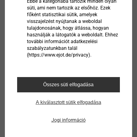
Ebbe a kategóriába tartozik minden olyan
süti, ami nem tartozik az elsőhöz. Ezek
főként statisztikai sütik, amelyek
Bitte beachten Sie: Fertigungsartikel sind keine
visszajelzést nyújtanak a weboldal
tulajdonosának, hogy átlássa, hogyan
dauerhaft lagernde Ware. Für individuelle
használják a látogatók a weboldalt. Ehhez
Lieferzeiten, Preise sowie Verfügbarkeiten
további információt adatkezelési
sprechen Sie uns bitte an.
szabályzatunkban talál
(https://www.ejot.de/privacy).
Szűrő
Összes süti elfogadása
A kiválasztott sütik elfogadása
Jogi információ