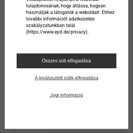
tulajdonosának, hogy átlássa, hogyan
használják a látogatók a weboldalt. Ehhez
további információt adatkezelési
Seats, Doors, Locking
szabályzatunkban talál
Systems
(https://www.ejot.de/privacy).
Megtekint
Összes süti elfogadása
Tank and Fuel Flow
A kiválasztott sütik elfogadása
Megtekint
Jogi információ
Vehicle Electronics
Megtekint