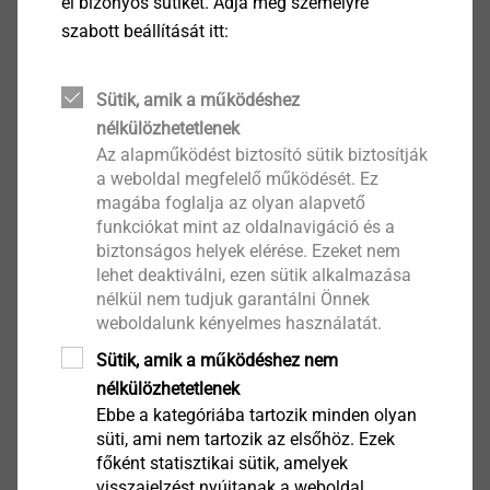
el bizonyos sütiket. Adja meg személyre
Megtekint
szabott beállítását itt:
Instrument Panel and Centre
Sütik, amik a működéshez
Console
nélkülözhetetlenek
Az alapműködést biztosító sütik biztosítják
Megtekint
a weboldal megfelelő működését. Ez
magába foglalja az olyan alapvető
funkciókat mint az oldalnavigáció és a
biztonságos helyek elérése. Ezeket nem
Lighting
lehet deaktiválni, ezen sütik alkalmazása
nélkül nem tudjuk garantálni Önnek
Megtekint
weboldalunk kényelmes használatát.
Sütik, amik a működéshez nem
nélkülözhetetlenek
Motors and Auxiliary
Ebbe a kategóriába tartozik minden olyan
süti, ami nem tartozik az elsőhöz. Ezek
Equipment
főként statisztikai sütik, amelyek
visszajelzést nyújtanak a weboldal
Megtekint