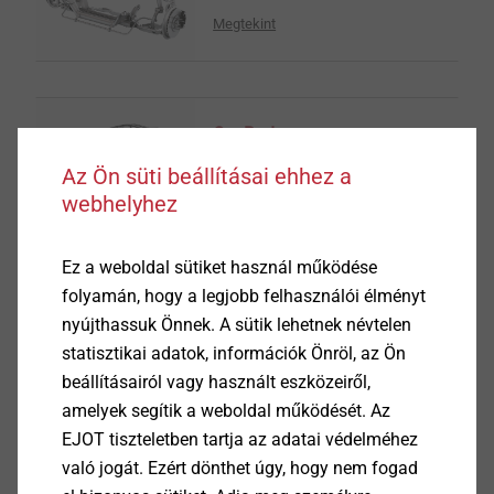
Megtekint
Car Body
Az Ön süti beállításai ehhez a
Megtekint
webhelyhez
Ez a weboldal sütiket használ működése
Clutch and Gearbox
folyamán, hogy a legjobb felhasználói élményt
nyújthassuk Önnek. A sütik lehetnek névtelen
Megtekint
statisztikai adatok, információk Önröl, az Ön
beállításairól vagy használt eszközeiről,
amelyek segítik a weboldal működését. Az
Cockpit, Assistance and
EJOT tiszteletben tartja az adatai védelméhez
Entertainment
való jogát. Ezért dönthet úgy, hogy nem fogad