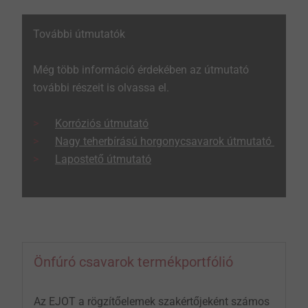
További útmutatók
Még több információ érdekében az útmutató
további részeit is olvassa el.
Korróziós útmutató
Nagy teherbírású horgonycsavarok útmutató
Lapostető útmutató
Önfúró csavarok termékportfólió
Az EJOT a rögzítőelemek szakértőjeként számos