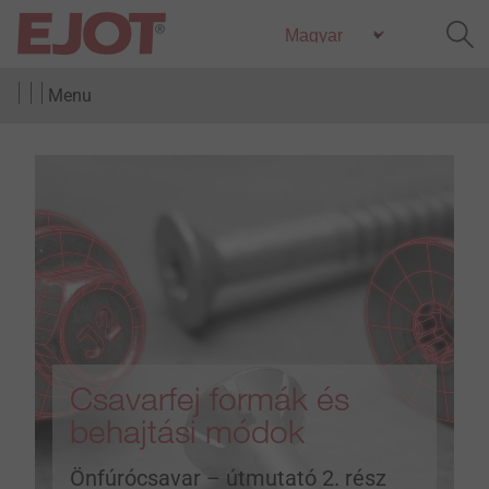
Menu
Csavarfej formák és
behajtási módok
Önfúrócsavar – útmutató 2. rész