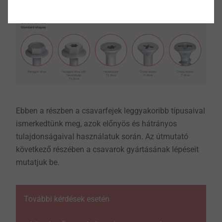
Ebben a részben a csavarfejek leggyakoribb típusaival
ismerkedtünk meg, azok előnyös és hátrányos
tulajdonságaival használatuk során. Az útmutató
következő részében a csavarok gyártásának lépéseit
mutatjuk be.
További kérdések esetén