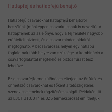
Hatlapfej és hatlapfejű behajtó
​​​​​​​Hatlapfejű csavaroknál hatlapfejű behajtóról
beszélünk (másképpen csavarkulcsnak is nevezik). A
hatlapfejnek az az előnye, hogy a fej felülete nagyobb
erőátvitelt biztosít, és a csavar minden oldalról
megfogható. A becsavarozás helyén egy hatlapú
foglalatnak több helyre van szüksége. A kombináció a
csavarfoglalattal megfelelő és biztos fúrást tesz
lehetővé.
​​​​​​​Ez a csavarfejforma különösen elterjedt az önfúró- és
önmetsző csavaroknál és főként a tetőszigetelés
szendvicselemeinek rögzítésére szolgál. Példaként itt
az EJOT JT3, JT4 és JZ5 terméksorozat említhetjük.