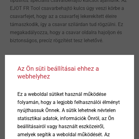
típushoz speciális csavarbehajtó kulcsot ajánlunk. Az
EJOT FR Tool csavarbehajtó kulcs úgy veszi körbe a
csavarfejet, hogy az a csavarfej lekerekített éleire
támaszkodik, így a csavar szilárdan tud rögzülni. Ez
megakadályozza, hogy a csavar oldalra hajoljon és
biztonságos, precíz rögzítést tesz lehetővé.
Lencsefej, hatlapú foglalattal
Az Ön süti beállításai ehhez a
webhelyhez
​​​​​​​A lencsefejet szintén egy belső kulcsnyílás jellemzi,
általában hatlapú.
Ez a weboldal sütiket használ működése
folyamán, hogy a legjobb felhasználói élményt
Mivel a csavarozás után csak enyhe lencseformájú
nyújthassuk Önnek. A sütik lehetnek névtelen
görbület látható, ezt a csavarfejet gyakran használják
statisztikai adatok, információk Önröl, az Ön
homlokzatokon. Az alacsony és széles csavarfejforma
beállításairól vagy használt eszközeiről,
észrevétlenül illeszkedik, így különösen esztétikus
amelyek segítik a weboldal működését. Az
homlokzatokon.