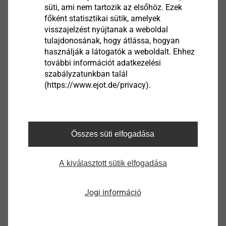
süti, ami nem tartozik az elsőhöz. Ezek
főként statisztikai sütik, amelyek
​​​​​​​Ezeket a csavarfejformákat különösen faszerkezetek
visszajelzést nyújtanak a weboldal
csavarozásánál használják. A csavarfej be van húzva
tulajdonosának, hogy átlássa, hogyan
az építőelembe. A rögzítőelem kihajlása itt nem játszik
használják a látogatók a weboldalt. Ehhez
olyan nagy szerepet, mivel a csavar nagyon gyorsan
további információt adatkezelési
csavarodik a fába. A fémszerekezetnél a csavarfej
szabályzatunkban talál
(https://www.ejot.de/privacy).
kúpját először le kell süllyeszteni, különben a csavar
nem tudja behúzni magát az építőelembe.
Összes süti elfogadása
Tudnivalók a behajtási módokról
A kiválasztott sütik elfogadása
​​​​​​​A már bemutatott hatlapú behajtók külső- és belső
behajtóként is használhatóak. A kereszt- és rés
behajtókhoz képest még jobb erőátvitellel
Jogi információ
rendelkeznek, ezért egyes alkalmazási területeken
előszeretettel használják.