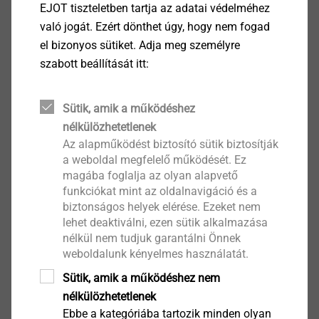
EJOT tiszteletben tartja az adatai védelméhez
való jogát. Ezért dönthet úgy, hogy nem fogad
​​​​​​​Itt is további eszközök nyújtanak segítséget a
el bizonyos sütiket. Adja meg személyre
könnyebb szereléshez és biztonságosabb
szabott beállítását itt:
csavarozáshoz. A lencsefejű EJOT csavarokhoz (LT
csavarok) az EJOT kifejlesztett egy LT kompakt
csavarbehajtó kulcsot. A behajtókulcs a csavarfej
Sütik, amik a működéshez
teljes felületére illeszkedik és ezáltal megakadályozza,
nélkülözhetetlenek
Az alapműködést biztosító sütik biztosítják
hogy a rögzítőelem összeszerelés közben oldalra
a weboldal megfelelő működését. Ez
hajoljon.
magába foglalja az olyan alapvető
funkciókat mint az oldalnavigáció és a
biztonságos helyek elérése. Ezeket nem
Süllyesztett fej, hatlapú foglalattal
lehet deaktiválni, ezen sütik alkalmazása
nélkül nem tudjuk garantálni Önnek
weboldalunk kényelmes használatát.
​​​​​​​A sülyesztett fejet szintén egy belső kulcsnyílás
jellemzi, általában hatlapú. A fej teljesen belesüllyed
Sütik, amik a működéshez nem
az anyagba, így egy síkban van az építőelem
nélkülözhetetlenek
felületével.
Ebbe a kategóriába tartozik minden olyan