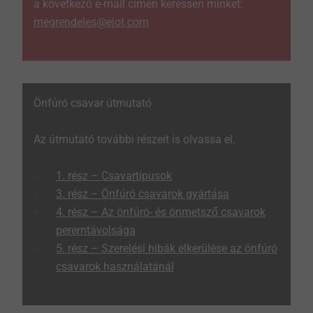
a következő e-mail címen keressen minket:
megrendeles@ejot.com
Önfúró csavar útmutató
Az útmutató további részeit is olvassa el.
1. rész – Csavartípusok
3. rész – Önfúró csavarok gyártása
4. rész – Az önfúró- és önmetsző csavarok
peremtávolsága
5. rész – Szerelési hibák elkerülése az önfúró
csavarok használatánál