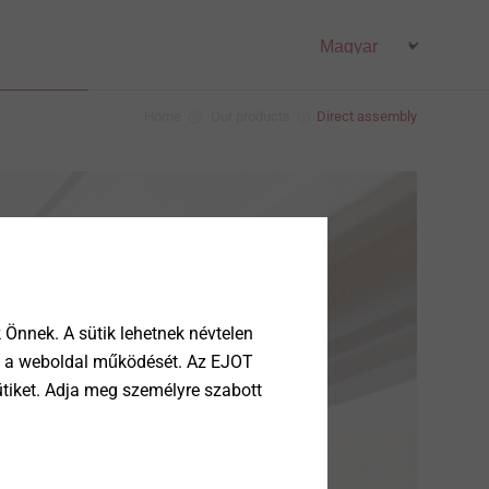
Home
Our products
Direct assembly
Önnek. A sütik lehetnek névtelen
tik a weboldal működését. Az EJOT
ütiket. Adja meg személyre szabott