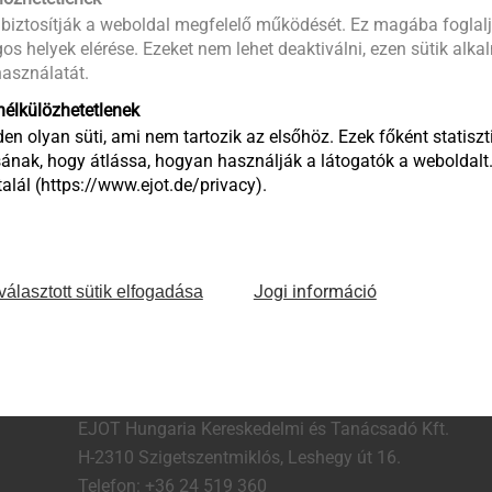
 biztosítják a weboldal megfelelő működését. Ez magába foglalj
os helyek elérése. Ezeket nem lehet deaktiválni, ezen sütik alk
asználatát.
élkülözhetetlenek
en olyan süti, ami nem tartozik az elsőhöz. Ezek főként statiszti
ának, hogy átlássa, hogyan használják a látogatók a weboldalt
lál (https://www.ejot.de/privacy).
ce: With tie pins, you can mount profiled steel sheets like for 
e installation, you need the shot firing tool P560 and the corresp
Jogi információ
választott sütik elfogadása
EJOT Hungaria Kereskedelmi és Tanácsadó Kft.
H-2310 Szigetszentmiklós, Leshegy út 16.
Telefon: +36 24 519 360