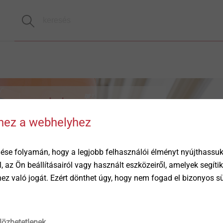
assembly
hhez a webhelyhez
of the essence
ése folyamán, hogy a legjobb felhasználói élményt nyújthassuk 
öl, az Ön beállításairól vagy használt eszközeiről, amelyek segí
éhez való jogát. Ezért dönthet úgy, hogy nem fogad el bizonyos s
lözhetetlenek