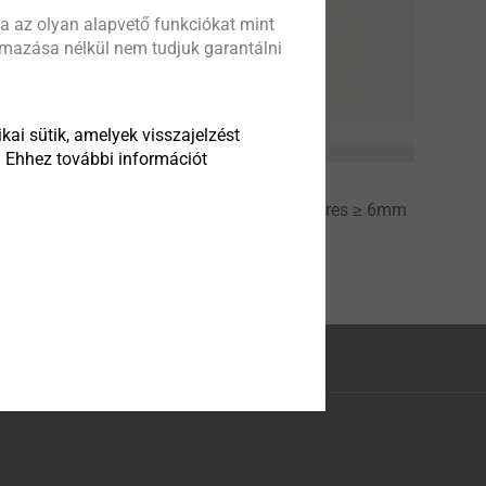
a az olyan alapvető funkciókat mint
almazása nélkül nem tudjuk garantálni
kai sütik, amelyek visszajelzést
. Ehhez további információt
example cassette elements to steel substructures ≥ 6mm
onding cartridges.