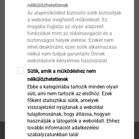
nélkülözhetetlenek
Adatlapok előméretezés elkészítéséhez
Az alapműködést biztosító sütik biztosítják
Checklist CROSSFIX.pdf
194 KB
a weboldal megfelelő működését. Ez
Questionnaire Pre-calculation Flat roof.pdf
346 KB
magába foglalja az olyan alapvető
Questionnaire Pre-calculation ILC Roof.pdf
470 KB
funkciókat mint az oldalnavigáció és a
Questionnaire Pre-calculation ILC Wall.pdf
356 KB
biztonságos helyek elérése. Ezeket nem
lehet deaktiválni, ezen sütik alkalmazása
Questionnaire Pre-calculation Rainscreen Facades.pdf
nélkül nem tudjuk garantálni Önnek
Questionnaire Pre-calculation Solar.pdf
367 KB
weboldalunk kényelmes használatát.
Sütik, amik a működéshez nem
nélkülözhetetlenek
Ebbe a kategóriába tartozik minden olyan
süti, ami nem tartozik az elsőhöz. Ezek
főként statisztikai sütik, amelyek
visszajelzést nyújtanak a weboldal
tulajdonosának, hogy átlássa, hogyan
használják a látogatók a weboldalt. Ehhez
további információt adatkezelési
Az oldal teteje
szabályzatunkban talál