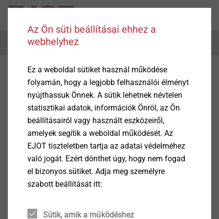
Az Ön süti beállításai ehhez a
webhelyhez
Menu
Ez a weboldal sütiket használ működése
Egyéb dokumentumok
folyamán, hogy a legjobb felhasználói élményt
nyújthassuk Önnek. A sütik lehetnek névtelen
statisztikai adatok, információk Önröl, az Ön
beállításairól vagy használt eszközeiről,
amelyek segítik a weboldal működését. Az
Adatlapok előméretezés elkészítéséhez
EJOT tiszteletben tartja az adatai védelméhez
való jogát. Ezért dönthet úgy, hogy nem fogad
el bizonyos sütiket. Adja meg személyre
EN
szabott beállítását itt:
DE
Sütik, amik a működéshez