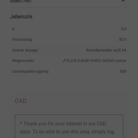
3598077991
Jellemzők
ø
5.0
Hosszúság
30.0
Csavar anyaga
Rozsdamentes acél A4
Megnevezés
JT6-2/5-5,0x30 VARIO önfúró csavar
Csomagolási egység
500
CAD
* Thank you for your interest in our CAD
data. To be able to use this area, simply log