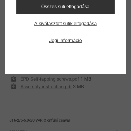
Letöltések
Összes süti elfogadása
Angol
A kiválasztott sütik elfogadása
Német
Jogi információ
Test certificate P-BWU02-178006.pdf
1 MB
Installation guide.pdf
309 KB
Product data sheet.pdf
213 KB
EPD Self-tapping screws.pdf
1 MB
Assembly instruction.pdf
3 MB
JT6-2/5-5,0x30 VARIO önfúró csavar