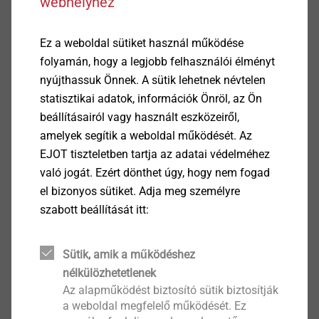
webhelyhez
Csúszóalátét elveszítheteltlenül előreszerelve
Az állandóan alacsony érintkezési nyomás
megakadályozza az un. Stick-Slip hatást (két
Ez a weboldal sütiket használ működése
egymáson elcsúszó elem kötött spontán fellépő
folyamán, hogy a legjobb felhasználói élményt
"rángatózó"mozgás)
nyújthassuk Önnek. A sütik lehetnek névtelen
A II. építőelemben nincs túlfeszítés/sérülés, ami
statisztikai adatok, információk Önröl, az Ön
nagy szakítószilárdságot eredményez
beállításairól vagy használt eszközeiről,
Nagy szakítószilárdságú és oldalirányú erőátvitel
amelyek segítik a weboldal működését. Az
a II. építőelemben a finom menetek között
EJOT tiszteletben tartja az adatai védelméhez
Általános építésügyi hatósági vizsgálati
való jogát. Ezért dönthet úgy, hogy nem fogad
tanúsítvány (abP) a használhatóság
el bizonyos sütiket. Adja meg személyre
igazolásaként a DIN 18516-1 szerint (informális
szabott beállítását itt:
angol fordításban is elérhető)
A JT6 változat edzett fúróhegye lehetővé teszi az
Sütik, amik a működéshez
acél tartóprofilokhoz való rögzítést (nem része az
nélkülözhetetlenek
abP-nek)
Az alapműködést biztosító sütik biztosítják
Fali konzol korrózióálló nemeasacélból és az abP
a weboldal megfelelő működését. Ez
alumínium alkatrészekből