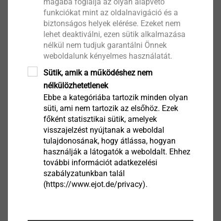
magába foglalja az olyan alapvető
A pufferzóna vizuális beállításvezérlésként
funkciókat mint az oldalnavigáció és a
szolgál
biztonságos helyek elérése. Ezeket nem
lehet deaktiválni, ezen sütik alkalmazása
Ugyanaz a rögzítési elv a csúszó és fix pontokhoz
nélkül nem tudjuk garantálni Önnek
Műszaki adatok
weboldalunk kényelmes használatát.
Átmérő: 5,0 mm
Sütik, amik a működéshez nem
Fúrókapacitás: 3,0 mm
nélkülözhetetlenek
Behajtó: SW8 hatlap
Ebbe a kategóriába tartozik minden olyan
Szerelési fordulatszám: 1500 1/min
süti, ami nem tartozik az elsőhöz. Ezek
E14 csúszó alátét, Ø 14 mm
főként statisztikai sütik, amelyek
visszajelzést nyújtanak a weboldal
tulajdonosának, hogy átlássa, hogyan
Megjegyzés
használják a látogatók a weboldalt. Ehhez
Ellenőrzött alkatrész-kombinációk Rm(építőelem II) ≥
további információt adatkezelési
190, ≥ 215 és ≥ 245 N/mm2. A teherbírási értékek a
szabályzatunkban talál
(abP) P-BWU02-178006 általános építésügyi hatósági
(https://www.ejot.de/privacy).
vizsgálati tanúsítványban találhatók.