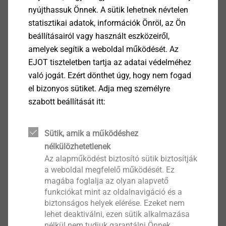
nyújthassuk Önnek. A sütik lehetnek névtelen
statisztikai adatok, információk Önröl, az Ön
JT3-D-12H-5,5/6,3
beállításairól vagy használt eszközeiről,
Önfúró csavarok
amelyek segítik a weboldal működését. Az
EJOT tiszteletben tartja az adatai védelméhez
Termék megtekintése
való jogát. Ezért dönthet úgy, hogy nem fogad
el bizonyos sütiket. Adja meg személyre
szabott beállítását itt:
JT3-D-2H-6,5/7,0
Sütik, amik a működéshez
Önfúró csavarok
nélkülözhetetlenek
Az alapműködést biztosító sütik biztosítják
Termék megtekintése
a weboldal megfelelő működését. Ez
magába foglalja az olyan alapvető
funkciókat mint az oldalnavigáció és a
biztonságos helyek elérése. Ezeket nem
lehet deaktiválni, ezen sütik alkalmazása
nélkül nem tudjuk garantálni Önnek