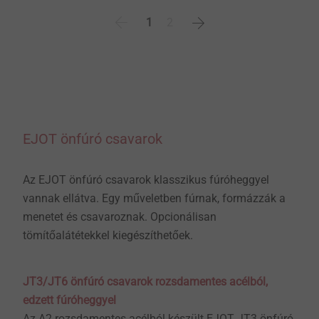
1
2
EJOT önfúró csavarok
Az EJOT önfúró csavarok klasszikus fúróheggyel
vannak ellátva. Egy műveletben fúrnak, formázzák a
menetet és csavaroznak. Opcionálisan
tömítőalátétekkel kiegészíthetőek.
JT3/JT6 önfúró csavarok rozsdamentes acélból,
edzett fúróheggyel
Az A2 rozsdamentes acélból készült EJOT JT3 önfúró