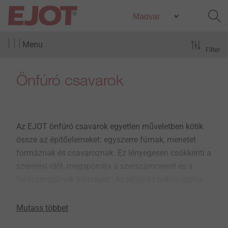
Menu
Filter
Önfúró csavarok
Az EJOT önfúró csavarok egyetlen műveletben kötik
össze az építőelemeket: egyszerre fúrnak, menetet
formáznak és csavaroznak. Ez lényegesen csökkenti a
szerelési időt, megspórolja a szerszámcserét és a
fúrószerszámok költségeit. Az időjárás befolyásolta
helyekre az EJOT önfúró csavarok rozsdamentes
acélból készülnek, míg az időjárástól védett helyekre
Mutass többet
horganyzott acélból.
» További információ