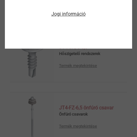
Termék megtekintése
Jogi információ
JT4-3H/5-5,5
Hőszigetelő rendszerek
Termék megtekintése
JT4-FZ-6,5 önfúró csavar
Önfúró csavarok
Termék megtekintése