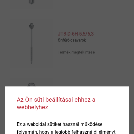
JT3-D-6H-5,5/6,3
Önfúró csavarok
Termék megtekintése
JT3-18-5,5
Az Ön süti beállításai ehhez a
Önfúró csavarok
webhelyhez
Termék megtekintése
Ez a weboldal sütiket használ működése
folyamán, hogy a legjobb felhasználói élményt