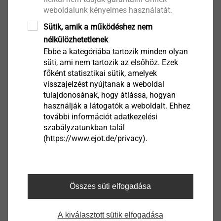
JT3-2-6,5
weboldalunk kényelmes használatát.
Önfúró csavarok
Sütik, amik a működéshez nem
Termék megtekintése
nélkülözhetetlenek
Ebbe a kategóriába tartozik minden olyan
süti, ami nem tartozik az elsőhöz. Ezek
főként statisztikai sütik, amelyek
visszajelzést nyújtanak a weboldal
tulajdonosának, hogy átlássa, hogyan
JT4-FR-4-4,8
használják a látogatók a weboldalt. Ehhez
Önfúró csavarok
további információt adatkezelési
szabályzatunkban talál
Termék megtekintése
(https://www.ejot.de/privacy).
Összes süti elfogadása
JT4-S-2-4,8
Hőszigetelő rendszerek
A kiválasztott sütik elfogadása