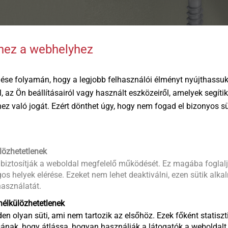
hhez a webhelyhez
ése folyamán, hogy a legjobb felhasználói élményt nyújthassuk 
öl, az Ön beállításairól vagy használt eszközeiről, amelyek segí
éhez való jogát. Ezért dönthet úgy, hogy nem fogad el bizonyos s
mend fastening with EJOT ORKAN storm washers for increased ins
on.
lözhetetlenek
 an ORKAN storm washer have to meet?
 biztosítják a weboldal megfelelő működését. Ez magába foglalj
are used for a consistent load distribution of the crown fixing
os helyek elérése. Ezeket nem lehet deaktiválni, ezen sütik alk
nced reinforcement flanges of the EJOT ORKAN storm washers ar
asználatát.
ion.
élkülözhetetlenek
en olyan süti, ami nem tartozik az elsőhöz. Ezek főként statiszti
ának, hogy átlássa, hogyan használják a látogatók a weboldalt