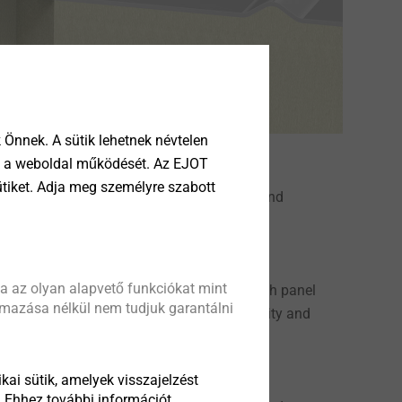
Önnek. A sütik lehetnek névtelen
tik a weboldal működését. Az EJOT
ütiket. Adja meg személyre szabott
tallation reliablity, high form stability and
a az olyan alapvető funkciókat mint
 of a trapezoidal profiled sheet or sandwich panel
almazása nélkül nem tudjuk garantálni
e a guarantee for high dimensional stability and
kai sütik, amelyek visszajelzést
. Ehhez további információt