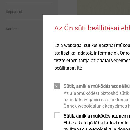
lightweight and composite
megoldások
®
Events
EJOWELD
Történet
Quality
design
Vízzáró harangok
Kapcsolat
Függesztett hátulról
®
EJOWELD
A minőség összeköt
Headlamp adjustment
szellőztetett homlokzatok
Az Ön süti beállításai e
Szegecsek
Karrier
systems
Fenntarthatóság
Ez a weboldal sütiket használ működ
Szigeteléstartók
Fastening solutions for thin-
walled components
statisztikai adatok, információk Önr
EJOT recommendation
tiszteletben tartja az adatai védelm
Tartozékok
For crown fixing we recom
beállítását itt:
Automated assembly and
optimum load transmissi
technical cleanliness
Gépek / Alkatrészek /
Szerszámok
Sütik, amik a működéshez nélkü
Which requirements does
Technical details & coatings
Az alapműködést biztosító sütik
EJOT ORKAN storm washers 
az oldalnavigáció és a biztonság
construction. The pronou
Önnek weboldalunk kényelmes h
Fastening solutions for
consistent load transmiss
honeycomb and foam
structures
Sütik, amik a működéshez nem n
Ebbe a kategóriába tartozik mind
Second insulation level
nyújtanak a weboldal tulajdonos