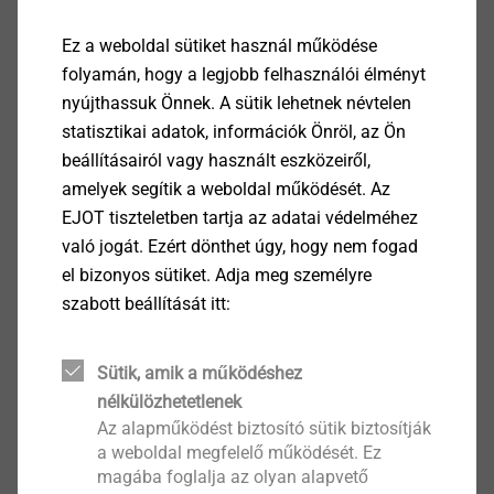
Termékek
Ez a weboldal sütiket használ működése
(4)
folyamán, hogy a legjobb felhasználói élményt
nyújthassuk Önnek. A sütik lehetnek névtelen
statisztikai adatok, információk Önröl, az Ön
beállításairól vagy használt eszközeiről,
amelyek segítik a weboldal működését. Az
Szegecs
EJOT tiszteletben tartja az adatai védelméhez
alumínium/korrózióálló
való jogát. Ezért dönthet úgy, hogy nem fogad
nemesacél K14
el bizonyos sütiket. Adja meg személyre
Szegecsek
szabott beállítását itt:
Termék megtekintése
Sütik, amik a működéshez
nélkülözhetetlenek
Vakszegecs
Az alapműködést biztosító sütik biztosítják
Alumínium/korrózióálló
a weboldal megfelelő működését. Ez
nemesacél
magába foglalja az olyan alapvető
Szegecsek