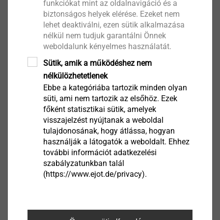
funkciókat mint az oldalnavigáció és a
biztonságos helyek elérése. Ezeket nem
Termék megtekintése
lehet deaktiválni, ezen sütik alkalmazása
nélkül nem tudjuk garantálni Önnek
weboldalunk kényelmes használatát.
®
ECORIV
Sütik, amik a működéshez nem
Alumínium/rozsdamentes
nélkülözhetetlenek
acél zárt szegecs
Ebbe a kategóriába tartozik minden olyan
Szegecsek
süti, ami nem tartozik az elsőhöz. Ezek
főként statisztikai sütik, amelyek
Termék megtekintése
visszajelzést nyújtanak a weboldal
tulajdonosának, hogy átlássa, hogyan
használják a látogatók a weboldalt. Ehhez
további információt adatkezelési
szabályzatunkban talál
Nyomástartó szegecs
(https://www.ejot.de/privacy).
alumínium/alumínium
Szegecsek
Termék megtekintése