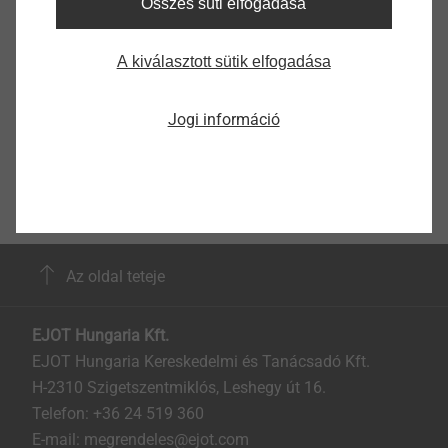
Összes süti elfogadása
A kiválasztott sütik elfogadása
Jogi információ
Az oldal teteje
EJOT Hungaria Kft.
EJOT Hungaria Kereskedelmi és Tanácsadó Kft.
H-2310 Szigetszentmiklós, Leshegy út 16.
Telefon: +36 24 519 360
E-mail: megrendeles@ejot.com