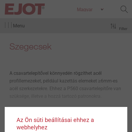
Menu
Filter
Szegecsek
A csavartelepítővel könnyedén rögzíthet acél
profillemezeket, például kazettás elemeket ≥6mm-es
acél szerkezetekre. Ehhez a P560 csavartelepítőre van
szüksége, illetve a hozzá tartozó patronokra.
Az Ön süti beállításai ehhez a
Mutass többet
webhelyhez