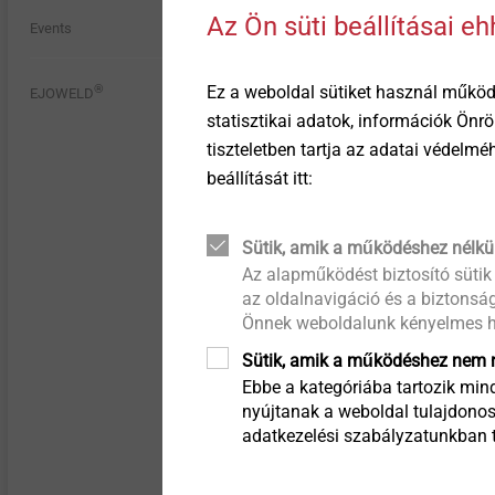
lightweight and composite
megoldások
Az Ön süti beállításai e
®
Történet
Events
EJOWELD
Quality
design
Vízzáró harangok
Kapcsolat
Függesztett hátulról
®
Ez a weboldal sütiket használ működ
®
A minőség összeköt
EJOWELD
Headlamp adjustment
szellőztetett homlokzatok
EVO PT
Szegecsek
Karrier
systems
statisztikai adatok, információk Önr
Direct fastening for all
tiszteletben tartja az adatai védelm
thermoplastics, with or
Fenntarthatóság
Szigeteléstartók
beállítását itt:
Fastening solutions for thin-
without fibre reinforce
walled components
with FEM support and
Termék megtekintése
calculation tool
Tartozékok
Sütik, amik a működéshez nélkü
Automated assembly and
Az alapműködést biztosító sütik
technical cleanliness
az oldalnavigáció és a biztonság
Gépek / Alkatrészek /
Önnek weboldalunk kényelmes h
Szerszámok
Technical details & coatings
Sütik, amik a működéshez nem n
Ebbe a kategóriába tartozik mind
Fastening solutions for
nyújtanak a weboldal tulajdonos
honeycomb and foam
adatkezelési szabályzatunkban ta
structures