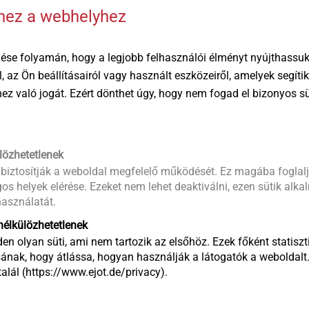
hhez a webhelyhez
ése folyamán, hogy a legjobb felhasználói élményt nyújthassuk 
®
®
DELTA PT
DELTA PT
öl, az Ön beállításairól vagy használt eszközeiről, amelyek segí
Highly resilient direct
Thread-cutti
éhez való jogát. Ezért dönthet úgy, hogy nem fogad el bizonyos s
fastening in
all thermoset
ment,
thermoplastics, also with
particularly b
fibre reinforcement
thermoplasti
Termék megtekintése
Termék megt
lözhetetlenek
 biztosítják a weboldal megfelelő működését. Ez magába foglalj
os helyek elérése. Ezeket nem lehet deaktiválni, ezen sütik alk
asználatát.
élkülözhetetlenek
en olyan süti, ami nem tartozik az elsőhöz. Ezek főként statiszti
ának, hogy átlássa, hogyan használják a látogatók a weboldalt
lál (https://www.ejot.de/privacy).