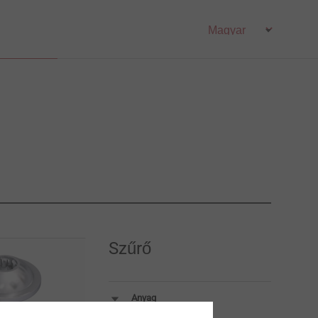
Szűrő
Anyag