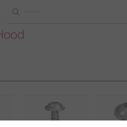
Hood
)