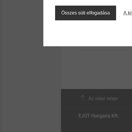
Micro screws
®
SHEETtracs
Összes süti elfogadása
A ki
Reliable assembly of pr
Structural components
punched thin sheets
made of plastics
Termék megtekintése
Az oldal teteje
EJOT Hungaria Kft.