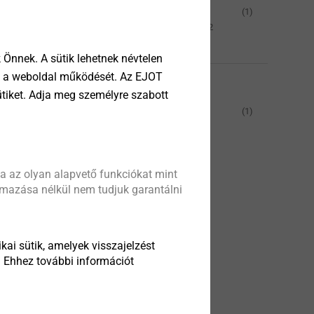
Stahl, vergütet gem.
(1)
EJOT WN 7461 Teil 2
(Rm > 1000 N/mm2)
Önnek. A sütik lehetnek névtelen
DS
tik a weboldal működését. Az EJOT
ng fastening in
Meghajtó
ütiket. Adja meg személyre szabott
s as well as
TORX PLUS®
(1)
rittle
cs
Minden szűrő
ekintése
visszaállítása
a az olyan alapvető funkciókat mint
almazása nélkül nem tudjuk garantálni
kai sütik, amelyek visszajelzést
. Ehhez további információt