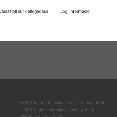
®
EJOT ALtracs
Xt
Jogi információ
választott sütik elfogadása
e-
Thread forming in light
alloys without tradeoffs
Termék megtekintése
EJOT Hungaria Kereskedelmi és Tanácsadó Kft.
H-2310 Szigetszentmiklós, Leshegy út 16.
Telefon: +36 24 519 360