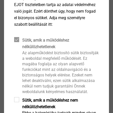
Termékadatok
EJOT tiszteletben tartja az adatai védelméhez
való jogát. Ezért dönthet úgy, hogy nem fogad
Alkalmazás
el bizonyos sütiket. Adja meg személyre
Tetőszigetelő lemezek rögzítése beton,
szabott beállítását itt:
pórusbeton, fából és fa alapanyagú termékekből
készült alépítményeken
Sütik, amik a működéshez
Szilárd alépítémnyekre történő szereléshez
nélkülözhetetlenek
Tulajdonságok
Az alapműködést biztosító sütik biztosítják
Acél alucink bevonattal
a weboldal megfelelő működését. Ez
Megjegyzés
magába foglalja az olyan alapvető
®
Kombinálható EJOT DABO
tetőcsavarral / beton- és
funkciókat mint az oldalnavigáció és a
pórusbeton csavarral
biztonságos helyek elérése. Ezeket nem
lehet deaktiválni, ezen sütik alkalmazása
nélkül nem tudjuk garantálni Önnek
Letöltések
weboldalunk kényelmes használatát.
Sütik, amik a működéshez nem
Angol
nélkülözhetetlenek
Ebbe a kategóriába tartozik minden olyan