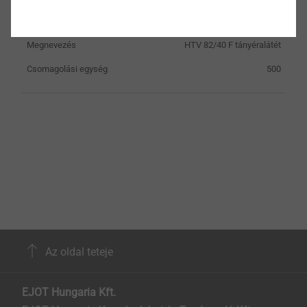
Furatátmérő mm
7.5
Megnevezés
HTV 82/40 F tányéralátét
Csomagolási egység
500
Az oldal teteje
EJOT Hungaria Kft.