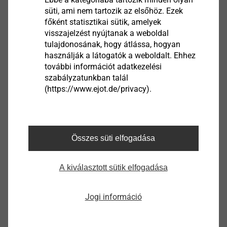
Német
süti, ami nem tartozik az elsőhöz. Ezek
főként statisztikai sütik, amelyek
visszajelzést nyújtanak a weboldal
Product data sheet.pdf
tulajdonosának, hogy átlássa, hogyan
169 KB
használják a látogatók a weboldalt. Ehhez
ETA-07/0013.pdf
3 MB
további információt adatkezelési
EPD Flat roof fastening systems.pdf
1022 KB
szabályzatunkban talál
FM Approval.pdf
157 KB
(https://www.ejot.de/privacy).
Összes süti elfogadása
HTV 82/40 F tányéralátét
3020093401
A kiválasztott sütik elfogadása
Jellemzők
Jogi információ
Hosszúság
82.0
Szélesség
40.0