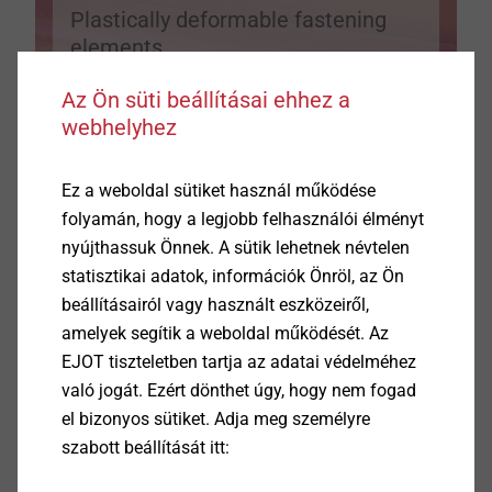
Plastically deformable fastening
elements
Az Ön süti beállításai ehhez a
webhelyhez
Ez a weboldal sütiket használ működése
folyamán, hogy a legjobb felhasználói élményt
nyújthassuk Önnek. A sütik lehetnek névtelen
The two-part blind rivet consists of a rivet body which
statisztikai adatok, információk Önröl, az Ön
is mounted to a rivet mandrel. Only one side of the
beállításairól vagy használt eszközeiről,
components which are to be connected must be
amelyek segítik a weboldal működését. Az
accessible for processing. The blind rivet is installed
EJOT tiszteletben tartja az adatai védelméhez
by pulling back the mandrel with a special tool,
való jogát. Ezért dönthet úgy, hogy nem fogad
whereupon the mandrel head penetrates into the rivet
el bizonyos sütiket. Adja meg személyre
and expands the protruding material to a closing
Mutass többet
szabott beállítását itt:
head.