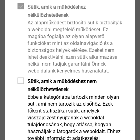
Sütik, amik a működéshez
nélkülözhetetlenek
Az alapműködést biztosító sütik biztosítják
a weboldal megfelelő működését. Ez
magába foglalja az olyan alapvető
funkciókat mint az oldalnavigáció és a
biztonságos helyek elérése. Ezeket nem
lehet deaktiválni, ezen sütik alkalmazása
nélkül nem tudjuk garantálni Önnek
weboldalunk kényelmes használatát.
Sütik, amik a működéshez nem
nélkülözhetetlenek
Ebbe a kategóriába tartozik minden olyan
süti, ami nem tartozik az elsőhöz. Ezek
Installation process blind rivets:
főként statisztikai sütik, amelyek
visszajelzést nyújtanak a weboldal
tulajdonosának, hogy átlássa, hogyan
The blind rivet's mandrel is set into the
használják a látogatók a weboldalt. Ehhez
installation tool and then inserted into the rivet
további információt adatkezelési