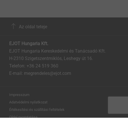
Az oldal teteje
EJOT Hungaria Kft.
EJOT Hungaria Kereskedelmi és Tanácsadó Kft.
H-2310 Szigetszentmiklós, Leshegy út 16.
Telefon: +36 24 519 360
E-mail: megrendeles@ejot.com
Impresszum
Adatvédelmi nyilatkozat
Értékesítési és szállítási feltételek
Oldal nyomtatása